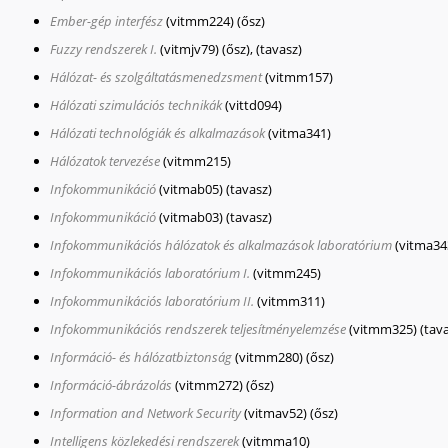
Ember-gép interfész
(vitmm224)
(ősz)
Fuzzy rendszerek I.
(vitmjv79)
(ősz), (tavasz)
Hálózat- és szolgáltatásmenedzsment
(vitmm157)
Hálózati szimulációs technikák
(vittd094)
Hálózati technológiák és alkalmazások
(vitma341)
Hálózatok tervezése
(vitmm215)
Infokommunikáció
(vitmab05)
(tavasz)
Infokommunikáció
(vitmab03)
(tavasz)
Infokommunikációs hálózatok és alkalmazások laboratórium
(vitma34
Infokommunikációs laboratórium I.
(vitmm245)
Infokommunikációs laboratórium II.
(vitmm311)
Infokommunikációs rendszerek teljesítményelemzése
(vitmm325)
(tav
Információ- és hálózatbiztonság
(vitmm280)
(ősz)
Információ-ábrázolás
(vitmm272)
(ősz)
Information and Network Security
(vitmav52)
(ősz)
Intelligens közlekedési rendszerek
(vitmma10)