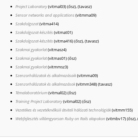
Project Laboratory
(vitmal03)
(ősz), (tavasz)
Sensor networks and applications
(vitmma09)
Szakdolgozat
(vitma414)
Szakdolgozat-készítés
(vitmat01)
Szakdolgozat-készítés
(vitma416)
(ősz), (tavasz)
Szakmai gyakorlat
(vitmasz4)
Szakmai gyakorlat
(vitmas01)
(ősz)
Szakmai gyakorlat
(vitmmsz3)
Szenzorhálózatok és alkalmazásaik
(vitmma09)
Szenzorhálózatok és alkalmazások
(vitmm348)
(tavasz)
Témalaboratórium
(vitmal02)
(ősz)
Training Project Laboratory
(vitmal02)
(ősz)
Vezetékes és vezetéknélküli átviteli hálózati technológiák
(vitmm155)
Webfejlesztés villámgyorsan Ruby on Rails alapokon
(vitmbv17)
(ősz),