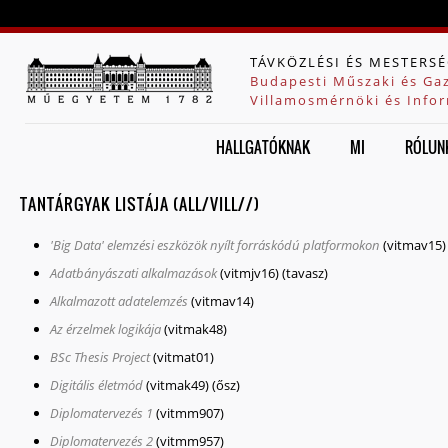
Jump to navigation
TÁVKÖZLÉSI ÉS MESTERSÉ
Budapesti Műszaki és Ga
Villamosmérnöki és Infor
HALLGATÓKNAK
MI
RÓLUN
TANTÁRGYAK LISTÁJA (ALL/VILL//)
'Big Data' elemzési eszközök nyílt forráskódú platformokon
(vitmav15)
Adatbányászati alkalmazások
(vitmjv16)
(tavasz)
Alkalmazott adatelemzés
(vitmav14)
Az érzelmek logikája
(vitmak48)
BSc Thesis Project
(vitmat01)
Digitális életmód
(vitmak49)
(ősz)
Diplomatervezés 1
(vitmm907)
Diplomatervezés 2
(vitmm957)