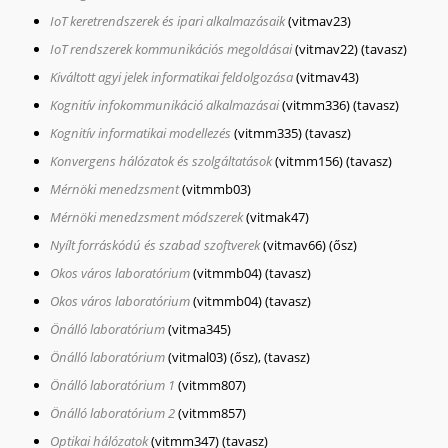
IoT keretrendszerek és ipari alkalmazásaik
(vitmav23)
IoT rendszerek kommunikációs megoldásai
(vitmav22)
(tavasz)
Kiváltott agyi jelek informatikai feldolgozása
(vitmav43)
Kognitív infokommunikáció alkalmazásai
(vitmm336)
(tavasz)
Kognitív informatikai modellezés
(vitmm335)
(tavasz)
Konvergens hálózatok és szolgáltatások
(vitmm156)
(tavasz)
Mérnöki menedzsment
(vitmmb03)
Mérnöki menedzsment módszerek
(vitmak47)
Nyílt forráskódú és szabad szoftverek
(vitmav66)
(ősz)
Okos város laboratórium
(vitmmb04)
(tavasz)
Okos város laboratórium
(vitmmb04)
(tavasz)
Önálló laboratórium
(vitma345)
Önálló laboratórium
(vitmal03)
(ősz), (tavasz)
Önálló laboratórium 1
(vitmm807)
Önálló laboratórium 2
(vitmm857)
Optikai hálózatok
(vitmm347)
(tavasz)