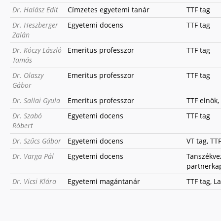
Dr. Halász Edit
Címzetes egyetemi tanár
TTF tag
Dr. Heszberger
Egyetemi docens
TTF tag
Zalán
Dr. Kóczy László
Emeritus professzor
TTF tag
Tamás
Dr. Olaszy
Emeritus professzor
TTF tag
Gábor
Dr. Sallai Gyula
Emeritus professzor
TTF elnök,
Dr. Szabó
Egyetemi docens
TTF tag
Róbert
Dr. Szűcs Gábor
Egyetemi docens
VT tag, TT
Dr. Varga Pál
Egyetemi docens
Tanszékveze
partnerkap
Dr. Vicsi Klára
Egyetemi magántanár
TTF tag, L