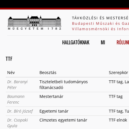
Jump to navigation
TÁVKÖZLÉSI ÉS MESTERSÉ
Budapesti Műszaki és Ga
Villamosmérnöki és Infor
HALLGATÓKNAK
MI
RÓLUN
TTF
Név
Beosztás
Szerepkör
Dr. Baranyi
Tiszteletbeli tudományos
TTF tag, L
Péter
főtanácsadó
Baumann
Mestertanár
TTF tag
Ferenc
Dr. Bíró József
Egyetemi tanár
TTF tag, 
Dr. Csopaki
Címzetes egyetemi tanár
TTF elnök
Gyula