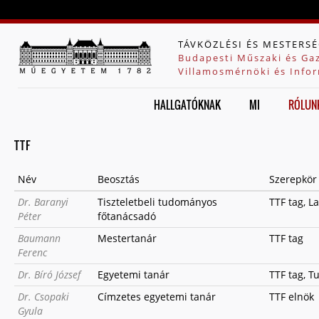
Jump to navigation
TÁVKÖZLÉSI ÉS MESTERSÉ
Budapesti Műszaki és Ga
Villamosmérnöki és Infor
HALLGATÓKNAK
MI
RÓLUN
TTF
Név
Beosztás
Szerepkör
Dr. Baranyi
Tiszteletbeli tudományos
TTF tag, L
Péter
főtanácsadó
Baumann
Mestertanár
TTF tag
Ferenc
Dr. Bíró József
Egyetemi tanár
TTF tag, 
Dr. Csopaki
Címzetes egyetemi tanár
TTF elnök
Gyula