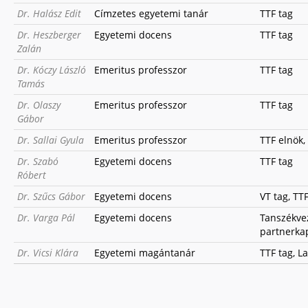
Dr. Halász Edit
Címzetes egyetemi tanár
TTF tag
Dr. Heszberger
Egyetemi docens
TTF tag
Zalán
Dr. Kóczy László
Emeritus professzor
TTF tag
Tamás
Dr. Olaszy
Emeritus professzor
TTF tag
Gábor
Dr. Sallai Gyula
Emeritus professzor
TTF elnök,
Dr. Szabó
Egyetemi docens
TTF tag
Róbert
Dr. Szűcs Gábor
Egyetemi docens
VT tag, TT
Dr. Varga Pál
Egyetemi docens
Tanszékveze
partnerkap
Dr. Vicsi Klára
Egyetemi magántanár
TTF tag, L