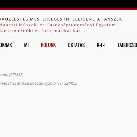
Jump to navigation
VKÖZLÉSI ÉS MESTERSÉGES INTELLIGENCIA TANSZÉK
dapesti Műszaki és Gazdaságtudományi Egyetem -
llamosmérnöki és Informatikai Kar
ÓKNAK
MI
RÓLUNK
OKTATÁS
K+F+I
LABORCS
lyzata (SZMSZ)
rvezeti és Működési Szabályzata (TTF SZMSZ)