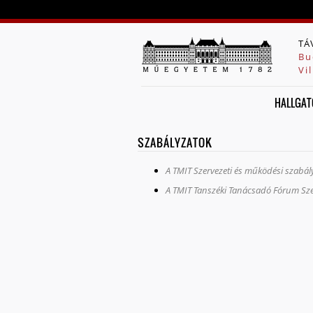
TÁ
Bu
Vi
HALLGAT
SZABÁLYZATOK
A TMIT Szervezeti és működési szabá
A TMIT Tanszéki Tanácsadó Fórum Sze