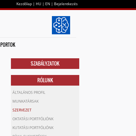
Kezdőlap
|
HU
|
EN
|
Bejelentkezés
OPORTOK
SZABÁLYZATOK
RÓLUNK
ÁLTALÁNOS PROFIL
MUNKATÁRSAK
SZERVEZET
OKTATÁSI PORTFÓLIÓNK
KUTATÁSI PORTFÓLIÓNK