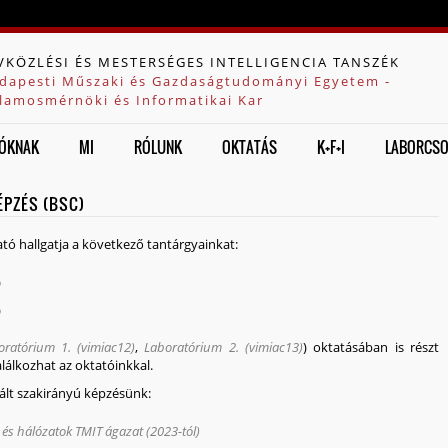
Jump to navigation
VKÖZLÉSI ÉS MESTERSÉGES INTELLIGENCIA TANSZÉK
dapesti Műszaki és Gazdaságtudományi Egyetem -
llamosmérnöki és Informatikai Kar
ÓKNAK
MI
RÓLUNK
OKTATÁS
K+F+I
LABORCS
ÉPZÉS (BSC)
ó hallgatja a következő tantárgyainkat:
)
)
oratórium 1. (vimiac12)
,
Laboratórium 2. (vimiac13)
) oktatásában is részt
alálkozhat az oktatóinkkal.
ált szakirányú képzésünk:
és hálózatok TMIT ágazat (2023-tól)