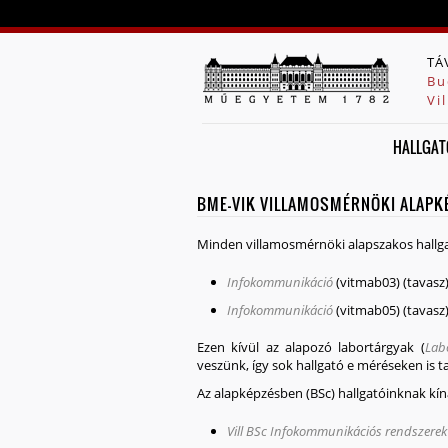
TÁ
Bu
Vi
HALLGAT
BME-VIK VILLAMOSMÉRNÖKI ALAPK
Minden villamosmérnöki alapszakos hallgat
Infokommunikáció
(vitmab03)
(tavasz
Infokommunikáció
(vitmab05)
(tavasz
Ezen kívül az alapozó labortárgyak (
Lab
veszünk, így sok hallgató e méréseken is t
Az alapképzésben (BSc) hallgatóinknak kín
Vill BSc Infokommunikációs rendszerek 