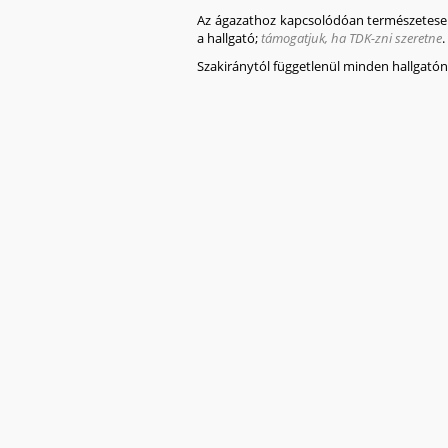
Az ágazathoz kapcsolódóan természetes
a hallgató;
támogatjuk, ha TDK-zni szeretne
.
Szakiránytól függetlenül minden hallgatón