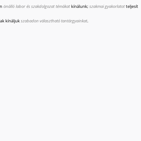
en
önálló labor és szakdolgozat témákat
kínálunk;
szakmai gyakorlatot
teljesít
ak kínáljuk
szabadon választható tantárgyainkat
.