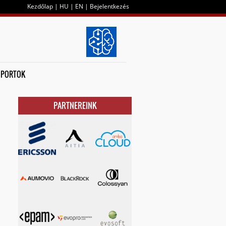
Kezdőlap
|
HU
|
EN
|
Bejelentkezés
OPORTOK
PARTNEREINK