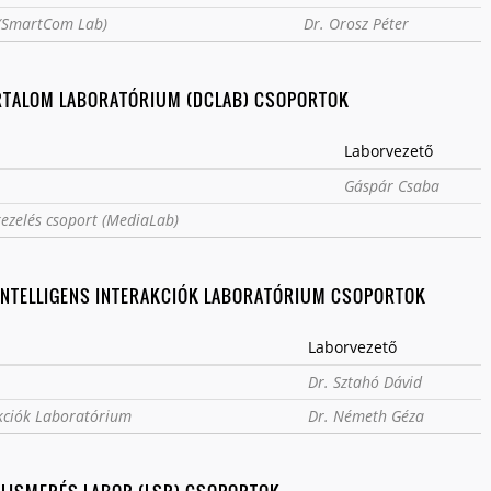
(SmartCom Lab)
Dr. Orosz Péter
RTALOM LABORATÓRIUM (DCLAB) CSOPORTOK
Laborvezető
Gáspár Csaba
kezelés csoport (MediaLab)
NTELLIGENS INTERAKCIÓK LABORATÓRIUM CSOPORTOK
Laborvezető
Dr. Sztahó Dávid
akciók Laboratórium
Dr. Németh Géza