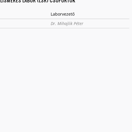
ELISMERÉS LABOR (LSR) CSOPORTOK
Laborvezető
Dr. Mihajlik Péter