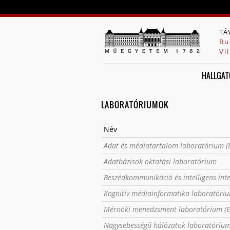
TÁ
Bu
Vi
HALLGAT
LABORATÓRIUMOK
Név
Adat és médiatartalom laboratórium (
Adatbázisok oktatási laboratórium
Beszédkommunikáció és intelligens int
Kognitív médiainformatika laboratóri
Mérnöki menedzsment laboratórium (
Nagysebességű hálózatok laboratóriu