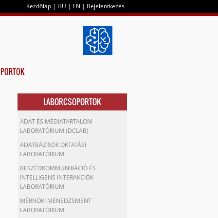
Kezdőlap
|
HU
|
EN
|
Bejelentkezés
OPORTOK
LABORCSOPORTOK
ADAT ÉS MÉDIATARTALOM
LABORATÓRIUM (DCLAB)
ADATBÁZISOK OKTATÁSI
LABORATÓRIUM
BESZÉDKOMMUNIKÁCIÓ ÉS
INTELLIGENS INTERAKCIÓK
LABORATÓRIUM
MÉRNÖKI MENEDZSMENT
LABORATÓRIUM