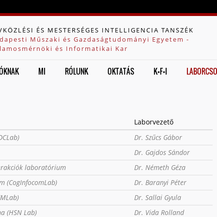
Jump to navigation
VKÖZLÉSI ÉS MESTERSÉGES INTELLIGENCIA TANSZÉK
dapesti Műszaki és Gazdaságtudományi Egyetem -
llamosmérnöki és Informatikai Kar
ÓKNAK
MI
RÓLUNK
OKTATÁS
K+F+I
LABORCS
Laborvezető
DCLab)
Dr. Szűcs Gábor
Dr. Gajdos Sándor
erakciók laboratórium
Dr. Németh Géza
um (CogInfocomLab)
Dr. Baranyi Péter
EMLab)
Dr. Sallai Gyula
ma (HSN Lab)
Dr. Vida Rolland