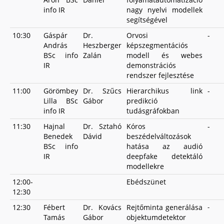
info IR
nagy nyelvi modellek
segítségével
10:30
Gáspár
Dr.
Orvosi
-
András
Heszberger
képszegmentációs
BSc info
Zalán
modell és webes
IR
demonstrációs
rendszer fejlesztése
11:00
Görömbey
Dr. Szűcs
Hierarchikus link
-
Lilla BSc
Gábor
predikció
info IR
tudásgráfokban
11:30
Hajnal
Dr. Sztahó
Kóros
-
Benedek
Dávid
beszédelváltozások
BSc info
hatása az audió
IR
deepfake detektáló
modellekre
12:00-
Ebédszünet
12:30
12:30
Fébert
Dr. Kovács
Rejtőminta generálása
-
Tamás
Gábor
objektumdetektor