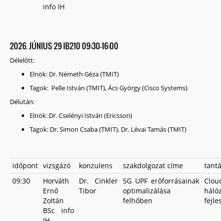
info IH
2026. JÚNIUS 29 IB210 09:30-16:00
Délelőtt:
Elnök: Dr. Németh Géza (TMIT)
Tagok: Pelle István (TMIT), Ács György (Cisco Systems)
Délután:
Elnök: Dr. Cselényi István (Ericsson)
Tagok: Dr. Simon Csaba (TMIT), Dr. Lévai Tamás (TMIT)
időpont
vizsgázó
konzulens
szakdolgozat címe
tant
09:30
Horváth
Dr. Cinkler
5G UPF erőforrásainak
Clo
Ernő
Tibor
optimalizálása
háló
Zoltán
felhőben
fejle
BSc info
IH