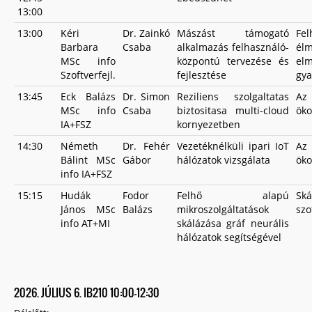
13:00
13:00
Kéri
Dr. Zainkó
Mászást támogató
Fel
Barbara
Csaba
alkalmazás felhasználó-
él
MSc info
központú tervezése és
e
Szoftverfejl.
fejlesztése
gya
13:45
Eck Balázs
Dr. Simon
Reziliens szolgaltatas
A
MSc info
Csaba
biztositasa multi-cloud
öko
IA+FSZ
kornyezetben
14:30
Németh
Dr. Fehér
Vezetéknélküli ipari IoT
A
Bálint MSc
Gábor
hálózatok vizsgálata
öko
info IA+FSZ
15:15
Hudák
Fodor
Felhő alapú
Ská
János MSc
Balázs
mikroszolgáltatások
szo
info AT+MI
skálázása gráf neurális
hálózatok segítségével
2026. JÚLIUS 6. IB210 10:00-12:30