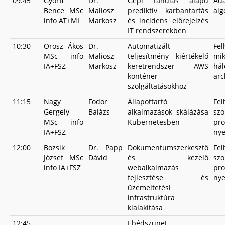
09:45
Györfi
Dr.
Gépi tanulás alapú
Ada
Bence MSc
Maliosz
prediktív karbantartás
alg
info AT+MI
Markosz
és incidens előrejelzés
IT rendszerekben
10:30
Orosz Ákos
Dr.
Automatizált
F
MSc info
Maliosz
teljesítmény kiértékelő
mik
IA+FSZ
Markosz
keretrendszer AWS
hál
konténer
arc
szolgáltatásokhoz
11:15
Nagy
Fodor
Állapottartó
Fel
Gergely
Balázs
alkalmazások skálázása
szo
MSc info
Kubernetesben
pr
IA+FSZ
ny
12:00
Bozsik
Dr. Papp
Dokumentumszerkesztő
Fel
József MSc
Dávid
és kezelő
szo
info IA+FSZ
webalkalmazás
pr
fejlesztése és
nye
üzemeltetési
infrastruktúra
kialakítása
12:45-
Ebédszünet