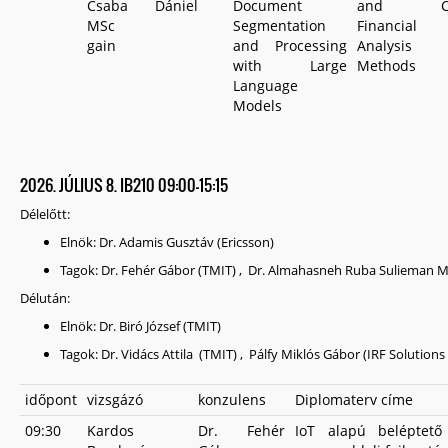
Csaba
Dániel
Document
and
MSc
Segmentation
Financial
gain
and Processing
Analysis
with Large
Methods
Language
Models
2026. JÚLIUS 8. IB210 09:00-15:15
Délelőtt:
Elnök: Dr. Adamis Gusztáv (Ericsson)
Tagok: Dr. Fehér Gábor (TMIT) , Dr. Almahasneh Ruba Suliema
Délután:
Elnök: Dr. Biró József (TMIT)
Tagok: Dr. Vidács Attila (TMIT) , Pálfy Miklós Gábor (IRF Solutions 
időpont
vizsgázó
konzulens
Diplomaterv címe
09:30
Kardos
Dr. Fehér
IoT alapú beléptető