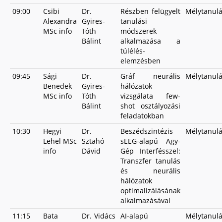
09:00
Csibi
Dr.
Részben felügyelt
Mélytanul
Alexandra
Gyires-
tanulási
MSc info
Tóth
módszerek
Bálint
alkalmazása a
túlélés-
elemzésben
09:45
Sági
Dr.
Gráf neurális
Mélytanul
Benedek
Gyires-
hálózatok
MSc info
Tóth
vizsgálata few-
Bálint
shot osztályozási
feladatokban
10:30
Hegyi
Dr.
Beszédszintézis
Mélytanul
Lehel MSc
Sztahó
sEEG-alapú Agy-
info
Dávid
Gép Interfésszel:
Transzfer tanulás
és neurális
hálózatok
optimalizálásának
alkalmazásával
11:15
Bata
Dr. Vidács
AI-alapú
Mélytanul