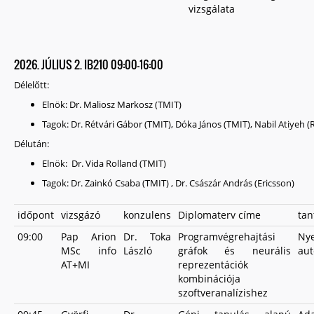
vizsgálata
2026. JÚLIUS 2. IB210 09:00-16:00
Délelőtt:
Elnök: Dr. Maliosz Markosz (TMIT)
Tagok: Dr. Rétvári Gábor (TMIT), Dóka János (TMIT), Nabil Atiyeh (R
Délután:
Elnök: Dr. Vida Rolland (TMIT)
Tagok: Dr. Zainkó Csaba (TMIT) , Dr. Császár András (Ericsson)
időpont
vizsgázó
konzulens
Diplomaterv címe
tan
09:00
Pap Arion
Dr. Toka
Programvégrehajtási
N
MSc info
László
gráfok és neurális
au
AT+MI
reprezentációk
kombinációja
szoftveranalízishez