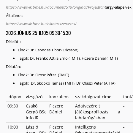
https://www.vik.bme.hu/document/519/original/Projekttant
árgy-alapelvek
Általános:
https://www.vik.bme.hu/oktatasszervezes/
2026. JÚNIUS 25 IL105 09:30-15:30
Délelőtt:
Elnök: Dr. Csöndes Tibor (Ericsson)
Tagok: Dr. Frankó Attila Ernő (TMIT), Ficzere Dániel (TMIT)
Délután:
Elnök: Dr. Orosz Péter (TMIT)
Tagok: Dr. Skopkó Tamás (TMIT), Dr. Olaszi Péter (AITIA)
időpont
vizsgázó
konzulens
szakdolgozat címe
tant
09:30
Czakó
Ficzere
Adatvezérelt
-
Gergő BSc
Dániel
játékosprofilozás a
info IR
labdarúgásban
10:00
László
Ficzere
Intelligens
-
Áron BSc
Dániel
folyamatautomatizáció