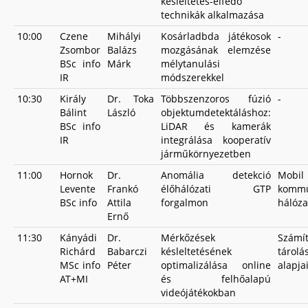
késleltetés-elfedő
technikák alkalmazása
10:00
Czene
Mihályi
Kosárladbda játékosok
-
Zsombor
Balázs
mozgásának elemzése
BSc info
Márk
mélytanulási
IR
módszerekkel
10:30
Király
Dr. Toka
Többszenzoros fúzió
-
Bálint
László
objektumdetektáláshoz:
BSc info
LiDAR és kamerák
IR
integrálása kooperatív
járműkörnyezetben
11:00
Hornok
Dr.
Anomália detekció
Mobil
Levente
Frankó
élőhálózati GTP
kommu
BSc info
Attila
forgalmon
hálóza
Ernő
11:30
Kányádi
Dr.
Mérkőzések
Számí
Richárd
Babarczi
késleltetésének
tárolá
MSc info
Péter
optimalizálása online
alapja
AT+MI
és felhőalapú
videójátékokban