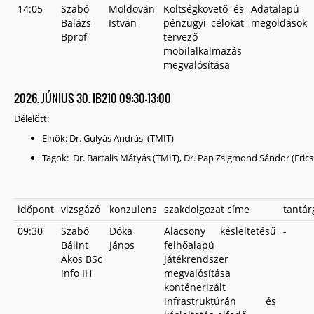
14:05
Szabó
Moldován
Költségkövető és
Adatalapú
Balázs
István
pénzügyi célokat
megoldások
Bprof
tervező
mobilalkalmazás
megvalósítása
2026. JÚNIUS 30. IB210 09:30-13:00
Délelőtt:
Elnök:
Dr. Gulyás András (TMIT)
Tagok: Dr. Bartalis Mátyás (TMIT), Dr. Pap Zsigmond Sándor (Eric
időpont
vizsgázó
konzulens
szakdolgozat címe
tantár
09:30
Szabó
Dóka
Alacsony késleltetésű
-
Bálint
János
felhőalapú
Ákos BSc
játékrendszer
info IH
megvalósítása
konténerizált
infrastruktúrán és