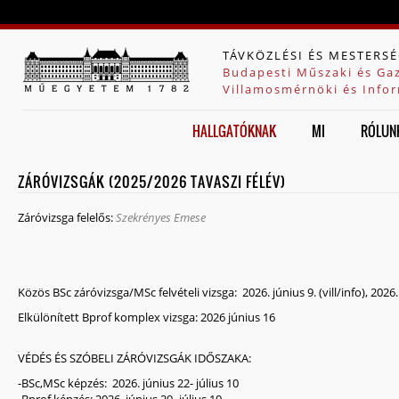
Jump to navigation
TÁVKÖZLÉSI ÉS MESTERSÉ
Budapesti Műszaki és Ga
Villamosmérnöki és Infor
HALLGATÓKNAK
MI
RÓLUN
ZÁRÓVIZSGÁK (2025/2026 TAVASZI FÉLÉV)
Záróvizsga felelős:
Szekrényes Emese
Közös BSc záróvizsga/MSc felvételi vizsga: 2026. június 9. (vill/info), 2026
Elkülönített Bprof komplex vizsga: 2026 június 16
VÉDÉS ÉS SZÓBELI ZÁRÓVIZSGÁK IDŐSZAKA:
-BSc,MSc képzés: 2026. június 22- július 10