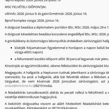
-Bprof képzés: 2026. június 29.-július 10
MSC FELVÉTELI IDŐPONTJAI:
vill/info: 2026. június 9. és gain/űrmérnök: 2026. június 16.
Bprof komplex vizsga:
2026. június 16.
A dolgozat beadása a diplomaterv portálon BSc, MSc: 2026. május 29-e 12 
A dolgozat késedelmes beadása konzulensi engedéllyel BSc, MSc: 2026. jú
A gördülékeny és biztonságos lebonyolítás érdekében záróvizsgázó hallg
kísérjék folyamatosan figyelemmel e honlapon a napon belüli be
vizsga előtti napon)
a feltüntetett kezdési időpont előtt 30 perccel legyenek már jelen
Köszönjük az együttműködést, sikeres felkészülést és záróvizsgázást kí
Megjegyzés:
A hallgatók a Neptunon tudnak jelentkezni a záróvizsga id
szervezést, ha azok a hallgatók, akik bár felvették ebben a félévben
tárgyakat, de nem kívánnak 2026 júniusban záróvizsgázni, azt je
emese@tmit.bme.hu
(IB219 iroda).
A feladatkiírás tanszékvezetői aláírás és pecsét nélkül is feltölthető a
vezetője elektronikusan hagyja jóvá.
A bekötött dolgozatba viszont az aláírt hitelesített feladatkiírást be
munkaidőben. Péntekenként az IB220 titkárságon.