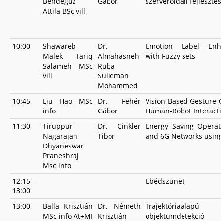
Bendegúz
Gábor
szerveroldali fejleszté
Attila BSc vill
10:00
Shawareb
Dr.
Emotion Label Enh
Malek Tariq
Almahasneh
with Fuzzy sets
Salameh MSc
Ruba
vill
Sulieman
Mohammed
10:45
Liu Hao MSc
Dr. Fehér
Vision-Based Gesture C
info
Gábor
Human-Robot Interact
11:30
Tiruppur
Dr. Cinkler
Energy Saving Operat
Nagarajan
Tibor
and 6G Networks using
Dhyaneswar
Praneshraj
Msc info
12:15-
Ebédszünet
13:00
13:00
Balla Krisztián
Dr. Németh
Trajektóriaalapú
MSc info At+MI
Krisztián
objektumdetekci