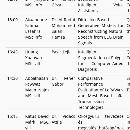
MSc info
Géza
Intelligent Voice
C
Assistants
t
13:00
Akaaboune
Dr. Al-Radhi
Diffusion-Based
Q
Fatima
Mohammed
Generative Models for
C
Ezzahra
Salah
Reconstructing Natural
t
MSc info
Hamza
Speech from EEG Brain
Signals
13:45
Huang
Pasic Lejla
Intelligent
Q
Xuanyao
Segmentation of Polyps
C
MSc vill
for Computer-Aided
t
Diagnosis
14:30
Aboalhasan
Dr. Fehér
Comparative
Fawwaz
Gábor
Performance
I
Maan Najm
Evaluation of LoRaWAN
T
MSc vill
and Mesh-Based LoRa
Transmission
Technologies
15:15
Katus Dávid
Dr. Vidács
Okosgyűrű tervezése
O
Márk MSC
Attila
és
i
vill
megvalósíthatóságának
t