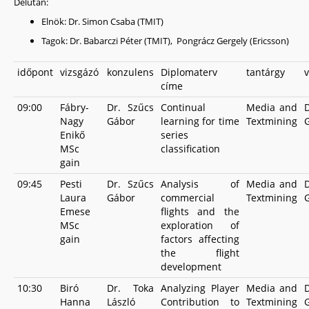
Délután:
Elnök: Dr. Simon Csaba (TMIT)
Tagok: Dr. Babarczi Péter (TMIT), Pongrácz Gergely (Ericsson)
időpont
vizsgázó
konzulens
Diplomaterv
tantárgy
v
címe
09:00
Fábry-
Dr. Szűcs
Continual
Media and
Nagy
Gábor
learning for time
Textmining
Enikő
series
MSc
classification
gain
09:45
Pesti
Dr. Szűcs
Analysis of
Media and
Laura
Gábor
commercial
Textmining
Emese
flights and the
MSc
exploration of
gain
factors affecting
the flight
development
10:30
Biró
Dr. Toka
Analyzing Player
Media and
Hanna
László
Contribution to
Textmining