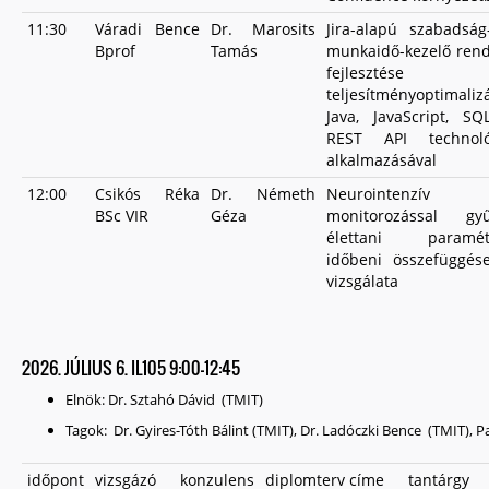
11:30
Váradi Bence
Dr. Marosits
Jira-alapú szabadsá
Bprof
Tamás
munkaidő-kezelő ren
fejlesztése
teljesítményoptimaliz
Java, JavaScript, S
REST API technoló
alkalmazásával
12:00
Csikós Réka
Dr. Németh
Neurointenzív
BSc VIR
Géza
monitorozással gyűj
élettani paramét
időbeni összefüggés
vizsgálata
2026. JÚLIUS 6. IL105 9:00-12:45
Elnök: Dr. Sztahó Dávid (TMIT)
Tagok: Dr. Gyires-Tóth Bálint (TMIT), Dr. Ladóczki Bence (TMIT), P
időpont
vizsgázó
konzulens
diplomterv címe
tantárgy