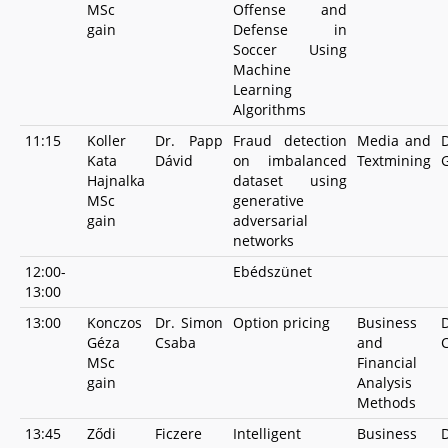
MSc
Offense and
gain
Defense in
Soccer Using
Machine
Learning
Algorithms
11:15
Koller
Dr. Papp
Fraud detection
Media and
Kata
Dávid
on imbalanced
Textmining
Hajnalka
dataset using
MSc
generative
gain
adversarial
networks
12:00-
Ebédszünet
13:00
13:00
Konczos
Dr. Simon
Option pricing
Business
Géza
Csaba
and
MSc
Financial
gain
Analysis
Methods
13:45
Ződi
Ficzere
Intelligent
Business