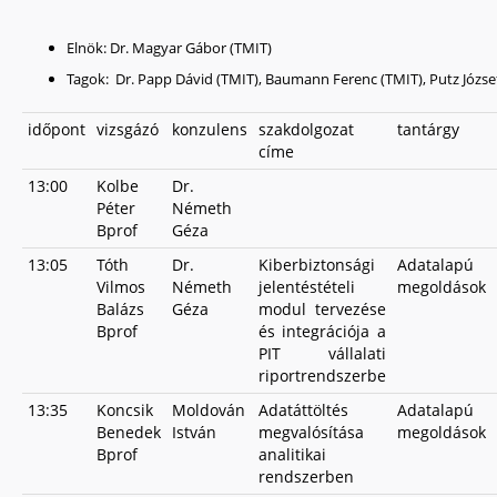
Elnök: Dr. Magyar Gábor (TMIT)
Tagok: Dr. Papp Dávid (TMIT), Baumann Ferenc (TMIT), Putz Józs
időpont
vizsgázó
konzulens
szakdolgozat
tantárgy
címe
13:00
Kolbe
Dr.
Péter
Németh
Bprof
Géza
13:05
Tóth
Dr.
Kiberbiztonsági
Adatalapú
Vilmos
Németh
jelentéstételi
megoldások
Balázs
Géza
modul tervezése
Bprof
és integrációja a
PIT vállalati
riportrendszerbe
13:35
Koncsik
Moldován
Adatáttöltés
Adatalapú
Benedek
István
megvalósítása
megoldások
Bprof
analitikai
rendszerben