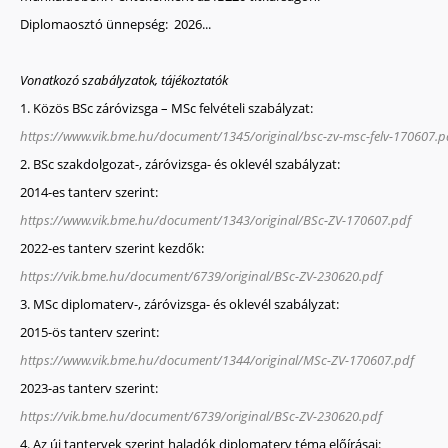
Diplomaosztó ünnepség: 2026...
Vonatkozó szabályzatok, tájékoztatók
1. Közös BSc záróvizsga – MSc felvételi szabályzat:
https://www.vik.bme.hu/document/1345/original/bsc-zv-msc-felv-170607.p
2. BSc szakdolgozat-, záróvizsga- és oklevél szabályzat:
2014-es tanterv szerint:
https://www.vik.bme.hu/document/1343/original/BSc-ZV-170607.pdf
2022-es tanterv szerint kezdők:
https://vik.bme.hu/document/6739/original/BSc-ZV-230620.pdf
3. MSc diplomaterv-, záróvizsga- és oklevél szabályzat:
2015-ös tanterv szerint:
https://www.vik.bme.hu/document/1344/original/MSc-ZV-170607.pdf
2023-as tanterv szerint:
https://vik.bme.hu/document/6739/original/BSc-ZV-230620.pdf
4. Az új tantervek szerint haladók diplomaterv téma előírásai: