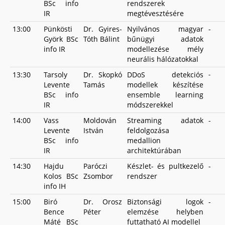
BSc info
rendszerek
IR
megtévesztésére
13:00
Pünkösti
Dr. Gyires-
Nyilvános magyar
-
Györk BSc
Tóth Bálint
bűnügyi adatok
info IR
modellezése mély
neurális hálózatokkal
13:30
Tarsoly
Dr. Skopkó
DDoS detekciós
-
Levente
Tamás
modellek készítése
BSc info
ensemble learning
IR
módszerekkel
14:00
Vass
Moldován
Streaming adatok
-
Levente
István
feldolgozása
BSc info
medallion
IR
architektúrában
14:30
Hajdu
Paróczi
Készlet- és pultkezelő
-
Kolos BSc
Zsombor
rendszer
info IH
15:00
Biró
Dr. Orosz
Biztonsági logok
-
Bence
Péter
elemzése helyben
Máté BSc
futtatható AI modellel