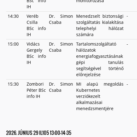
BSc info
monitorozása
IH
14:30
Veréb
Dr. Simon
Menedzselt biztonsági
-
Csilla
Csaba
szolgáltatás kialakítása
BSc info
telephelyi hálózat
IH
számára
15:00
Vidács
Dr. Simon
Tartalomszolgáltató
-
Gergely
Csaba
hálózatok
BSc info
energiafogyasztásának
IH
gépi tanulás
segítségével történő
előrejelzése
15:30
Zombori
Dr. Simon
MI alapú megoldás
-
Péter BSc
Csaba
Kubernetes
info IH
verziókezelt
alkalmazásai
menedzsmentjére
2026. JÚNIUS 29 IL105 13:00-14:35