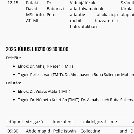
12:15
Pataki
Dr.
Videójátékok
Számí
Dávid
Babarczi
adatfolyamainak
tárolá
MSc info
Péter
adaptív allokációja
alapja
AT+MI
mobil hozzáférési
hálózatokban
2026. JÚLIUS 1. IB210 09:30-16:00
Délelőtt:
Elnök: Dr. Mihajlik Péter (TMIT)
Tagok: Pelle István (TMIT), Dr. Almahasneh Ruba Sulieman Mohamm
Délután:
Elnök: Dr. Vidács Attila (TMIT)
Tagok: Dr. Németh Krisztián (TMIT) Dr. Almahasneh Ruba Suliema
időpont
vizsgázó
konzulens
szakdolgozat címe
t
09:30
Abdelmagid
Pelle István
Collecting and
D