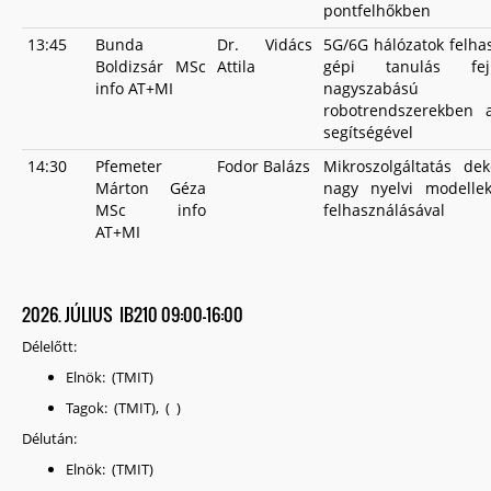
pontfelhőkben
13:45
Bunda
Dr. Vidács
5G/6G hálózatok felha
Boldizsár MSc
Attila
gépi tanulás fejle
info AT+MI
nagyszabású
robotrendszerekben 
segítségével
14:30
Pfemeter
Fodor Balázs
Mikroszolgáltatás de
Márton Géza
nagy nyelvi modell
MSc info
felhasználásával
AT+MI
2026. JÚLIUS IB210 09:00-16:00
Délelőtt:
Elnök: (TMIT)
Tagok: (TMIT), ( )
Délután:
Elnök: (TMIT)