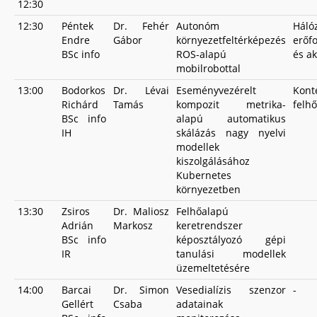
12:30
12:30
Péntek
Dr. Fehér
Autonóm
Háló
Endre
Gábor
környezetfeltérképezés
erőf
BSc info
ROS-alapú
és a
mobilrobottal
13:00
Bodorkos
Dr. Lévai
Eseményvezérelt
Kont
Richárd
Tamás
kompozit metrika-
felh
BSc info
alapú automatikus
IH
skálázás nagy nyelvi
modellek
kiszolgálásához
Kubernetes
környezetben
13:30
Zsiros
Dr. Maliosz
Felhőalapú
Adrián
Markosz
keretrendszer
BSc info
képosztályozó gépi
IR
tanulási modellek
üzemeltetésére
14:00
Barcai
Dr. Simon
Vesedialízis szenzor
-
Gellért
Csaba
adatainak