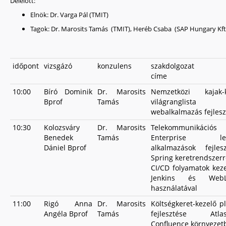
Délelőtt:
Elnök: Dr. Varga Pál (TMIT)
Tagok: Dr. Marosits Tamás (TMIT), Heréb Csaba (SAP Hungary Kft
időpont
vizsgázó
konzulens
szakdolgozat
címe
10:00
Bíró Dominik
Dr. Marosits
Nemzetközi kajak-
Bprof
Tamás
világranglista
webalkalmazás fejlesz
10:30
Kolozsváry
Dr. Marosits
Telekommunikációs 
Benedek
Tamás
Enterprise leg
Dániel Bprof
alkalmazások fejles
Spring keretrendszerr
CI/CD folyamatok kez
Jenkins és WebL
használatával
11:00
Rigó Anna
Dr. Marosits
Költségkeret-kezelő p
Angéla Bprof
Tamás
fejlesztése Atlas
Confluence környezet