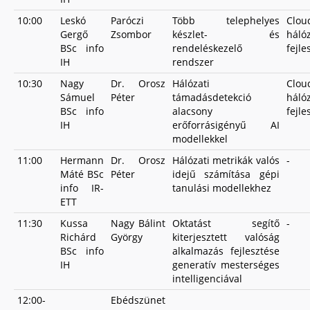
10:00
Leskó
Paróczi
Több telephelyes
Clo
Gergő
Zsombor
készlet- és
háló
BSc info
rendeléskezelő
fejle
IH
rendszer
10:30
Nagy
Dr. Orosz
Hálózati
Clo
Sámuel
Péter
támadásdetekció
háló
BSc info
alacsony
fejle
IH
erőforrásigényű AI
modellekkel
11:00
Hermann
Dr. Orosz
Hálózati metrikák valós
-
Máté BSc
Péter
idejű számítása gépi
info IR-
tanulási modellekhez
ETT
11:30
Kussa
Nagy Bálint
Oktatást segítő
-
Richárd
György
kiterjesztett valóság
BSc info
alkalmazás fejlesztése
IH
generatív mesterséges
intelligenciával
12:00-
Ebédszünet