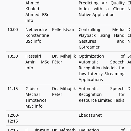
Ahmed
Predicting Air Quality
C
Khaled
Index with a Cloud
N
Ahmed BSc
Native Application
info
10:00
Nebieridze
Pelle István
Controlling Media
D
Konstantine
Playback using Hand
C
BSc info
Gestures and
N
GStreamer
10:30
Hassairi
Dr. Mihajlik
Optimization of
S
Amin MSc
Péter
Automatic Speech
A
info
Recognition Models for
Low-Latency Streaming
Applications
11:15
Gibiso
Dr. Mihajlik
Automatic Speech
D
Mechal
Péter
Recognition for
Timotewos
Resource Limited Tasks
MSc info
12:00-
Ebédszünet
12:15
12:15
Li Jingxue
Dr. Németh
Evaluation of
Q