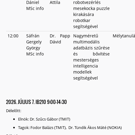
Dániel
Attila
robotvezérlés
MSc info
mesekocka puzzle
kirakására
robotkar
segítségével
12:00
Sáfrán
Dr. Papp
Nagyméretű
Mélytanul
Gergely
Dávid
multimodális
György
adatbázis szűrése
MSc info
és bővítése
mesterséges
intelligencia
modellek
segítségével
2026. JÚLIUS 7. IB210 9:00-14:30
Délelőtt:
Elnök: Dr. Szűcs Gábor (TMIT)
Tagok: Fodor Balázs (TMIT), Dr. Tündik Ákos Máté (NOKIA)