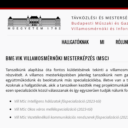
Jump to navigation
TÁVKÖZLÉSI ÉS MESTERSÉ
Budapesti Műszaki és Ga
Villamosmérnöki és Infor
HALLGATÓKNAK
MI
RÓLUN
BME-VIK VILLAMOSMÉRNÖKI MESTERKÉPZÉS (MSC)
Tanszékünk alapítása óta fontos küldetésének tekinti a villamos
részvételt. A villamos mesterképzésben jelenleg tanszékünk nem ga
együttműködünk és beoktatunk más specializációkba, illetve van a ta
Azoknak a hallgatóknak, akik a tanszéken kezdték meg projektmunkáik
ezen specializációk közül válasszanak és így egyszerűen tudják nálunk f
Vill MSc Intelligens hálózatok főspecializáció (2023-tól)
Vill MSc Okos város mellékspecializáció (2023-tól)
Vill MSc Vezetéknélküli kommunikációs rendszerek főspecializáció (2023