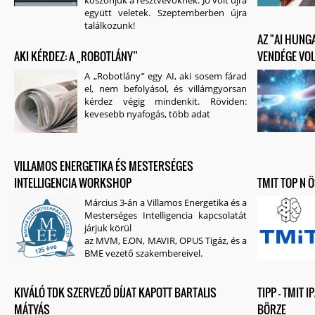
együtt veletek. Szeptemberben újra
találkozunk!
AZ "AI HUNG
AKI KÉRDEZ: A „ROBOTLÁNY”
VENDÉGE VOL
A „Robotlány” egy AI, aki sosem fárad
el, nem befolyásol, és villámgyorsan
kérdez végig mindenkit. Röviden:
kevesebb nyafogás, több adat
VILLAMOS ENERGETIKA ÉS MESTERSÉGES
INTELLIGENCIA WORKSHOP
TMIT TOP N 
Március 3-án a
Villamos Energetika és a
Mesterséges Intelligencia
kapcsolatát
járjuk körül
az MVM, E.ON, MAVIR, OPUS Tigáz, és a
BME vezető szakembereivel
.
KIVÁLÓ TDK SZERVEZŐ DÍJAT KAPOTT BARTALIS
TIPP - TMIT
MÁTYÁS
BÖRZE