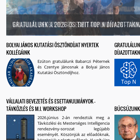
VÁLLALATI BEVEZETÉS ÉS ESETTANULMÁNYOK - TÁV
BOLYAI JÁNOS KUTATÁSI ÖSZTÖNDÍJAT NYERTEK
OLDALAK
GRATULÁLUNK
KOLLÉGÁINK
DÍJAZOTTAKN
Ezúton gratulálunk Babarczi Péternek
és Czentye Jánosnak a Bolyai János
Kutatási Ösztöndíjhoz.
VÁLLALATI BEVEZETÉS ÉS ESETTANULMÁNYOK -
TÁVKÖZLÉS ÉS M.I. WORKSHOP
BÚCSÚZUNK 
2026.június 2-án rendeztük meg a
Távközlési és Mesterséges Intelligencia
rendezvény-sorozat legújabb
eseményét. Köszönjük az előadóknak,
köszönjük a résztvevőknek. Jó volt újra