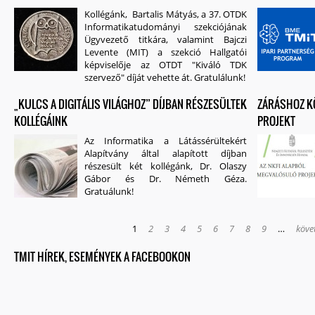
Kollégánk, Bartalis Mátyás, a 37. OTDK
Informatikatudományi szekciójának
Ügyvezető titkára, valamint Bajczi
Levente (MIT) a szekció Hallgatói
képviselője az OTDT "Kiváló TDK
szervező" díját vehette át. Gratulálunk!
„KULCS A DIGITÁLIS VILÁGHOZ” DÍJBAN RÉSZESÜLTEK
ZÁRÁSHOZ KÖ
KOLLÉGÁINK
PROJEKT
Az Informatika a Látássérültekért
Alapítvány által alapított díjban
részesült két kollégánk, Dr. Olaszy
Gábor és Dr. Németh Géza.
Gratuálunk!
1
2
3
4
5
6
7
8
9
…
köve
TMIT HÍREK, ESEMÉNYEK A FACEBOOKON