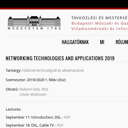
Jump to navigation
TÁVKÖZLÉSI ÉS MESTERSÉ
Budapesti Műszaki és Ga
Villamosmérnöki és Infor
HALLGATÓKNAK
MI
RÓLUN
NETWORKING TECHNOLOGIES AND APPLICATIONS 2019
Tantárgy:
Hálózati technológiák és alkalmazások
Szemeszter:
2019/2020 1. félév (ősz)
Oktató:
Rolland Vida, PhD
István Moldován
Lectures:
September 11: Introduction, DSL -
PDF
September 18: DSL, Cable TV -
PDF