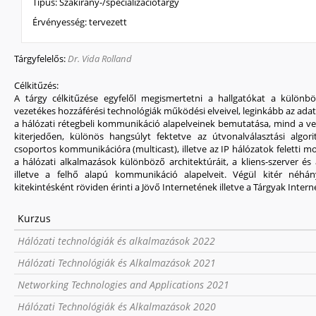
Típus:
Szakirány-/specializációtárgy
Érvényesség:
tervezett
Tárgyfelelős:
Dr. Vida Rolland
Célkitűzés:
A tárgy célkitűzése egyfelől megismertetni a hallgatókat a különb
vezetékes hozzáférési technológiák működési elveivel, leginkább az adat
a hálózati rétegbeli kommunikáció alapelveinek bemutatása, mind a ve
kiterjedően, különös hangsúlyt fektetve az útvonalválasztási algo
csoportos kommunikációra (multicast), illetve az IP hálózatok feletti m
a hálózati alkalmazások különböző architektúráit, a kliens-szerver é
illetve a felhő alapú kommunikáció alapelveit. Végül kitér néhá
kitekintésként röviden érinti a Jövő Internetének illetve a Tárgyak Inter
Kurzus
Hálózati technológiák és alkalmazások 2022
Hálózati Technológiák és Alkalmazások 2021
Networking Technologies and Applications 2021
Hálózati Technológiák és Alkalmazások 2020