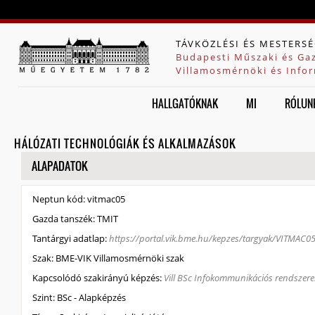
Jump to navigation
TÁVKÖZLÉSI ÉS MESTERSÉ
Budapesti Műszaki és Ga
Villamosmérnöki és Infor
HALLGATÓKNAK
MI
RÓLUN
HÁLÓZATI TECHNOLÓGIÁK ÉS ALKALMAZÁSOK
ELREJT
ALAPADATOK
Neptun kód:
vitmac05
Gazda tanszék:
TMIT
Tantárgyi adatlap:
https://portal.vik.bme.hu/kepzes/targyak/VITMAC0
Szak:
BME-VIK Villamosmérnöki szak
Kapcsolódó szakirányú képzés:
Vill BSc Infokommunikációs rendszerek
Szint:
BSc - Alapképzés