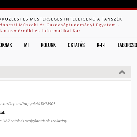
Jump to navigation
VKÖZLÉSI ÉS MESTERSÉGES INTELLIGENCIA TANSZÉK
dapesti Műszaki és Gazdaságtudományi Egyetem -
llamosmérnöki és Informatikai Kar
ÓKNAK
MI
RÓLUNK
OKTATÁS
K+F+I
LABORCS
bme.hu/kepzes/targyak/VITMM905
zak
c Hálózatok és szolgáltatások szakirány