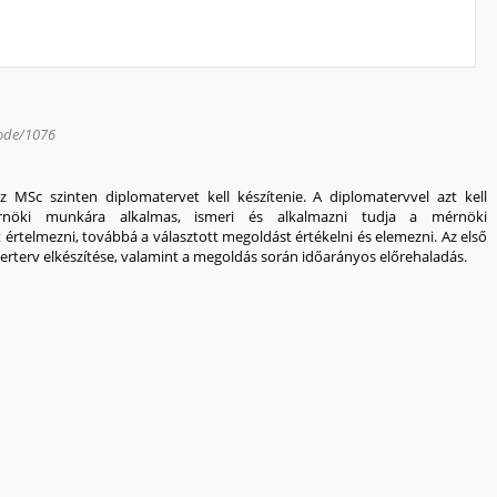
ode/1076
 MSc szinten diplomatervet kell készítenie. A diplomatervvel azt kell
rnöki munkára alkalmas, ismeri és alkalmazni tudja a mérnöki
értelmezni, továbbá a választott megoldást értékelni és elemezni. Az első
erterv elkészítése, valamint a megoldás során időarányos előrehaladás.