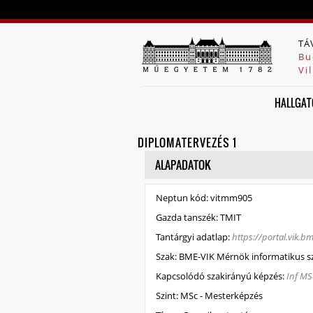
TÁ
Bu
Vi
HALLGAT
DIPLOMATERVEZÉS 1
ELREJT
ALAPADATOK
Neptun kód:
vitmm905
Gazda tanszék:
TMIT
Tantárgyi adatlap:
https://portal.vik.
Szak:
BME-VIK Mérnök informatikus s
Kapcsolódó szakirányú képzés:
Inf MS
Szint:
MSc - Mesterképzés