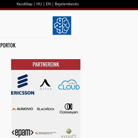
Kezdőlap
|
HU
|
EN
|
Bejelentkezés
OPORTOK
PARTNEREINK