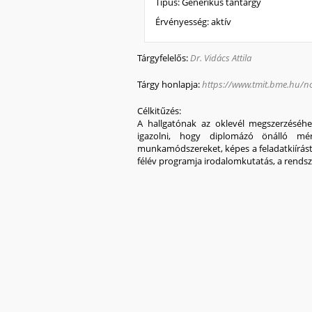
Típus:
Generikus tantárgy
Érvényesség:
aktív
Tárgyfelelős:
Dr. Vidács Attila
Tárgy honlapja:
https://www.tmit.bme.hu/n
Célkitűzés:
A hallgatónak az oklevél megszerzéséhez
igazolni, hogy diplomázó önálló mé
munkamódszereket, képes a feladatkiírást 
félév programja irodalomkutatás, a rendsz