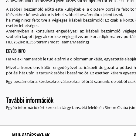
A beszámolók ütemezése a jelentkezés sorrendjében történik. FELTÉTEL
A szóbeli beszámoló előtti este küldjétek el a dip.terv portálra feltölt
félévekhez képest: akkor is lehet szóbeli beszámolóra jelentkezni,
ha még nincs feltöltve a végleges írásbeli beszámoló! Ez csak a konzul
esetén lehetséges.
Amennyiben a konzulens engedélyezi az írásbeli beszámoló végleges
szóbelin kapott jegy akkor lesz véglegsítve, amikor a diplomaterv portálre
HELYSZÍN: IE355 terem (most Teams/Meating)
EGYÉB INFO
Ha valaki hamarabb le tudja zárni a diplomamunkáját, egyeztetés alapjá
Mivel a konzulens külön engedélyével az írásbeli dolgozat a pótlási hé
pótlási hét után is tartunk szóbeli beszámolót. Ez esetben kérem egyezt
Egy beszámolóra, kérdésekre, válaszokra fél órát szánunk, de ebből csak 
További információk
Egyéb információkért keresd a tárgy tanszéki felelősét: Simon Csaba (si
MUNKATÁRSAKNAK