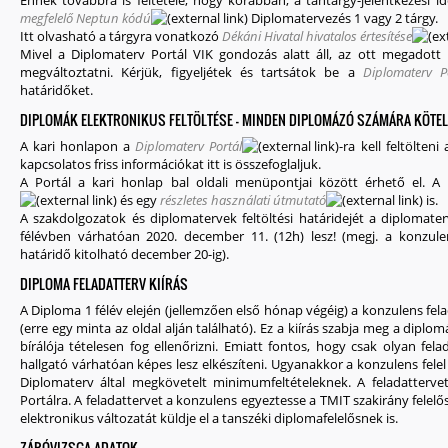
Ennek továbbra is feltétele, hogy korábban, a tantárgy-jelentkezési 
megfelelő Neptun kódú
Diplomatervezés 1 vagy 2 tárgy.
Itt olvasható a tárgyra vonatkozó
Dékáni Hivatal hivatalos értesítése
Mivel a Diplomaterv Portál VIK gondozás alatt áll, az ott megadot
megváltoztatni. Kérjük, figyeljétek és tartsátok be a
Diplomaterv P
határidőket.
DIPLOMÁK ELEKTRONIKUS FELTÖLTÉSE - MINDEN DIPLOMÁZÓ SZÁMÁRA KÖTEL
A kari honlapon a
Diplomaterv Portál
-ra kell feltölten
kapcsolatos friss információkat itt is összefoglaljuk.
A Portál a kari honlap bal oldali menüpontjai között érhető el. A
és egy
részletes használati útmutató
is.
A szakdolgozatok és diplomatervek feltöltési határidejét a diplomate
félévben várhatóan 2020. december 11. (12h) lesz! (megj. a konzule
határidő kitolható december 20-ig).
DIPLOMA FELADATTERV KIÍRÁS
A Diploma 1 félév elején (jellemzően első hónap végéig) a konzulens felad
(erre egy minta az oldal alján található). Ez a kiírás szabja meg a diplo
bírálója tételesen fog ellenőrizni. Emiatt fontos, hogy csak olyan f
hallgató várhatóan képes lesz elkészíteni. Ugyanakkor a konzulens felel 
Diplomaterv által megkövetelt minimumfeltételeknek. A feladattervet
Portálra. A feladattervet a konzulens egyeztesse a TMIT szakirány felel
elektronikus változatát küldje el a tanszéki diplomafelelősnek is.
ZÁRÓVIZSGA ADATOK