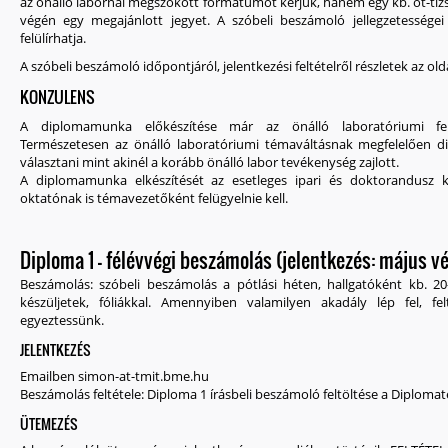
az önálló labornál megszokott formátumot kérjük, hanem egy kb. öt-tíz
végén egy megajánlott jegyet. A szóbeli beszámoló jellegzetességei
felülírhatja.
A szóbeli beszámoló időpontjáról, jelentkezési feltételről részletek az olda
KONZULENS
A diplomamunka előkészítése már az önálló laboratóriumi fel
Természetesen az önálló laboratóriumi témaváltásnak megfelelően 
választani mint akinél a korább önálló labor tevékenység zajlott.
A diplomamunka elkészítését az esetleges ipari és doktorandusz k
oktatónak is témavezetőként felügyelnie kell.
Diploma 1 - félévvégi beszámolás (jelentkezés: május vé
Beszámolás: szóbeli beszámolás a pótlási héten, hallgatóként kb. 2
készüljetek, fóliákkal. Amennyiben valamilyen akadály lép fel, f
egyeztessünk.
JELENTKEZÉS
Emailben simon-at-tmit.bme.hu
Beszámolás feltétele: Diploma 1 írásbeli beszámoló feltöltése a Diplomat
ÜTEMEZÉS