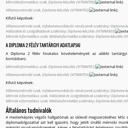
Mérnökinformatikus szak, Diploma-készítés (VITMMT00)
Villamosmérnöki szak, DIploma-készítés (VITMMT02)
;
Kifutó képzések:
Villamosmérnöki szak, Infokommunikációs rendszerek szakirány: Diploma-k
Hálózatok és szolgáltatások szakirány: Diploma-készítés (VITMM905)
Mérnök informatikus szak, Médiainformatika szakirány: Diploma-készítés (
A DIPLOMA 2 FÉLÉV TANTÁRGYI ADATLAPJAI
A Diploma 2 félév hivatalos követeleményeit az alábbi tantárgyi
bontásban).
Mérnökinformatikus szak, Diploma-készítés (VITMMT01)
Villamosmérnöki szak, DIploma-készítés (VITMMT03)
;
Kifutó képzések:
Villamosmérnöki szak, Infokommunikációs rendszerek szakirány: Diploma-k
Mérnök informatikus szak, Hálózatok és szolgáltatások szakirány: Diploma-
Mérnök informatikus szak, Médiainformatika szakirány: Diploma-készítés (
Általános tudnivalók
A mesterképzés végzős hallgatóinak az oklevél megszerzéséhez MSc sz
diplomadolgozattal azt kell igazolni, hogy jelölt önálló mérnöki mun
mérnöki munkamódszereket, képes a feladatkiírást értelmezni, továbbá