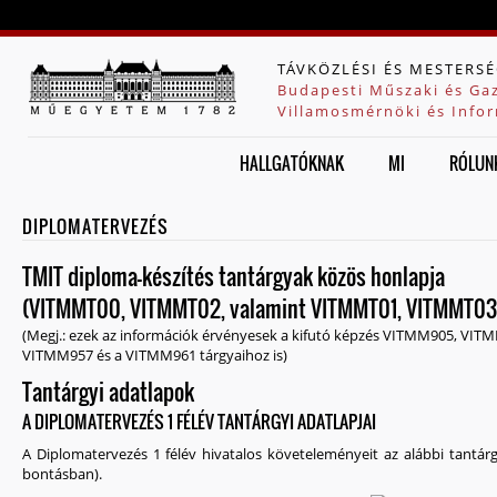
Jump to navigation
TÁVKÖZLÉSI ÉS MESTERSÉ
Budapesti Műszaki és Ga
Villamosmérnöki és Infor
HALLGATÓKNAK
MI
RÓLUN
DIPLOMATERVEZÉS
TMIT diploma-készítés tantárgyak közös honlapja
(VITMMT00, VITMMT02, valamint VITMMT01, VITMMT03
(Megj.: ezek az információk érvényesek a kifutó képzés VITMM905, VI
VITMM957 és a VITMM961 tárgyaihoz is)
Tantárgyi adatlapok
A DIPLOMATERVEZÉS 1 FÉLÉV TANTÁRGYI ADATLAPJAI
A Diplomatervezés 1 félév hivatalos követeleményeit az alábbi tantár
bontásban).