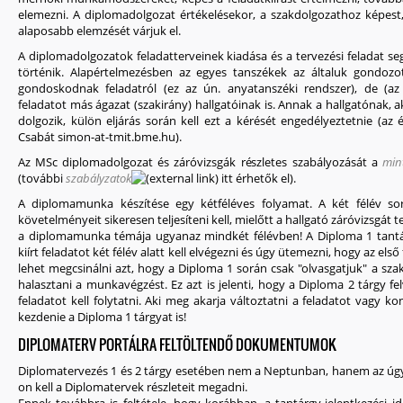
elemezni. A diplomadolgozat értékelésekor, a szakdolgozathoz képes
alaposabb elemzését várjuk el.
A diplomadolgozatok feladatterveinek kiadása és a tervezési feladat seg
történik. Alapértelmezésben az egyes tanszékek az általuk gondozot
gondoskodnak feladatról (ez az ún. anyatanszéki rendszer), de (az
feladatot más ágazat (szakirány) hallgatóinak is. Annak a hallgatónak,
dolgozik, külön eljárás során kell ezt a kérését engedélyeztetnie (az 
Csabát simon-at-tmit.bme.hu).
Az MSc diplomadolgozat és záróvizsgák részletes szabályozását a
mint
(további
szabályzatok
itt érhetők el).
A diplomamunka készítése egy kétféléves folyamat. A két félév s
követelményeit sikeresen teljesíteni kell, mielőtt a hallgató záróvizsgát t
a diplomamunka témája ugyanaz mindkét félévben! A Diploma 1 tantár
kiírt feladatot két félév alatt kell elvégezni és úgy ütemezni, hogy az els
lehet megcsinálni azt, hogy a Diploma 1 során csak "olvasgatjuk" a sza
halasztani a munkavégzést. Ez azt is jelenti, hogy a Diploma 2 tárgy fe
feladatot kell folytatni. Aki meg akarja változtatni a feladatot vagy ko
kezdenie a Diploma 1 tárgyat is!
DIPLOMATERV PORTÁLRA FELTÖLTENDŐ DOKUMENTUMOK
Diplomatervezés 1 és 2 tárgy esetében nem a Neptunban, hanem az ú
on kell a Diplomatervek részleteit megadni.