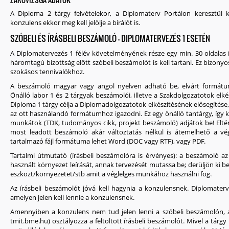
A Diploma 2 tárgy felvételekor, a Diplomaterv Portálon keresztül ke
konzulens ekkor meg kell jelölje a bírálót is.
SZÓBELI ÉS ÍRÁSBELI BESZÁMOLÓ - DIPLOMATERVEZÉS 1 ESETÉN
A Diplomatervezés 1 félév követelményének része egy min. 30 oldalas
háromtagú bizottság előtt szóbeli beszámolót is kell tartani. Ez bizonyo
szokásos tennivalókhoz.
A beszámoló magyar vagy angol nyelven adható be, elvárt formátumá
Önálló labor 1 és 2 tárgyak beszámolói, illetve a Szakdolgozatotok elké
Diploma 1 tárgy célja a Diplomadolgozatotok elkészítésének elősegítése
az ott használandó formátumhoz igazodni. Ez egy önálló tantárgy, így
munkátok (TDK, tudományos cikk, projekt beszámoló) adjátok be! Eltér
most leadott beszámoló akár változtatás nélkül is átemelhető a 
tartalmazó fájl formátuma lehet Word (DOC vagy RTF), vagy PDF.
Tartalmi útmutató
(írásbeli beszámolóra is érvényes): a beszámoló 
használt környezet leírását, annak tervezését mutassa be; derüljön ki b
eszközt/környezetet/stb amit a véglelges munkához használni fog.
Az írásbeli beszámolót jóvá kell hagynia a konzulensnek. Diplomater
amelyen jelen kell lennie a konzulensnek.
Amennyiben a konzulens nem tud jelen lenni a szóbeli beszámolón, 
tmit.bme.hu) osztályozza a feltöltött írásbeli beszámolót. Mivel a tárg