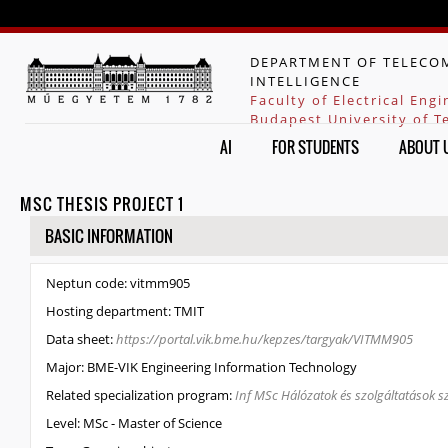
Jump to navigation
DEPARTMENT OF TELECOM
INTELLIGENCE
Faculty of Electrical Eng
Budapest University of 
AI
FOR STUDENTS
ABOUT 
MSC THESIS PROJECT 1
HIDE
BASIC INFORMATION
Neptun code:
vitmm905
Hosting department:
TMIT
Data sheet:
https://portal.vik.bme.hu/kepzes/targyak/VITMM905
Major:
BME-VIK Engineering Information Technology
Related specialization program:
Inf MSc Hálózatok és szolgáltatások s
Level:
MSc - Master of Science