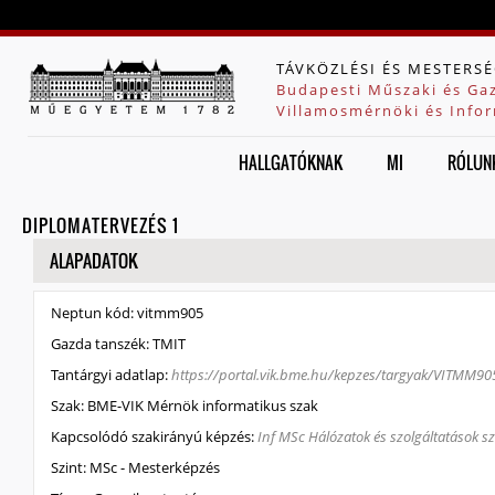
Jump to navigation
TÁVKÖZLÉSI ÉS MESTERSÉ
Budapesti Műszaki és Ga
Villamosmérnöki és Infor
HALLGATÓKNAK
MI
RÓLUN
DIPLOMATERVEZÉS 1
ELREJT
ALAPADATOK
Neptun kód:
vitmm905
Gazda tanszék:
TMIT
Tantárgyi adatlap:
https://portal.vik.bme.hu/kepzes/targyak/VITMM90
Szak:
BME-VIK Mérnök informatikus szak
Kapcsolódó szakirányú képzés:
Inf MSc Hálózatok és szolgáltatások s
Szint:
MSc - Mesterképzés