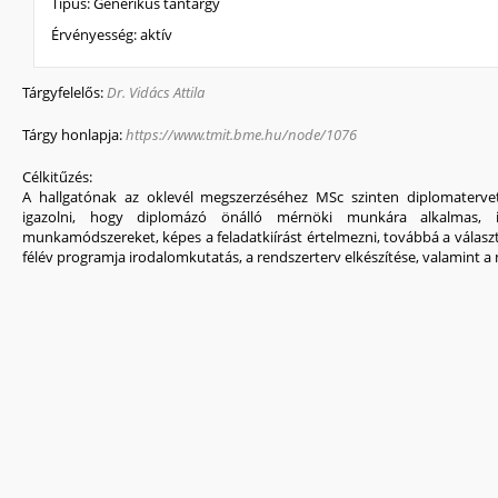
Típus:
Generikus tantárgy
Érvényesség:
aktív
Tárgyfelelős:
Dr. Vidács Attila
Tárgy honlapja:
https://www.tmit.bme.hu/node/1076
Célkitűzés:
A hallgatónak az oklevél megszerzéséhez MSc szinten diplomatervet 
igazolni, hogy diplomázó önálló mérnöki munkára alkalmas, 
munkamódszereket, képes a feladatkiírást értelmezni, továbbá a választ
félév programja irodalomkutatás, a rendszerterv elkészítése, valamint 