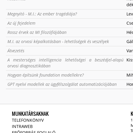
dék
Megnyitó - M.I.: Az ember tragédiája?
Lev
Az új fejedelem
Cse
Rossz érvek az MI filozófiájában
Héd
M.I. az orvosi képalkotásban - lehetőségek és veszélyek
Gál
Átvezetés
Var
A mesterséges intelligencia lehetőségei a beszédjel-alapú
Kis
orvosi diagnosztikában
Hogyan építsünk foundation modellekre?
Mih
GPT nyelvi modellek az ügyfélszolgálat automatizációjában
Hor
MUNKATÁRSAKNAK
TELEFONKÖNYV
1
M
INTRAWEB
T
ERŐFORRÁS FOGLALÓ