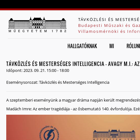
Jump to navigation
TÁVKÖZLÉSI ÉS MESTERSÉ
Budapesti Műszaki és Ga
Villamosmérnöki és Infor
HALLGATÓKNAK
MI
RÓLUN
TÁVKÖZLÉS ÉS MESTERSÉGES INTELLIGENCIA - AVAGY M.I.: A
Időpont:
2023. 09. 21.
15:00
-
18:00
Eseménysorozat:
Távközlés és Mesterséges Intelligencia
A szeptemberi eseményünk a magyar dráma napján került megrendezés
Madách Imre: Az ember tragédiája - az ősbemutató 140. évfordulója. Ezért