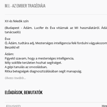
M.I. - AZ EMBER TRAGÉDIÁJA
XII és feledik szín
(Budapest - Ádám, Lucifer és Éva vitáznak az MI használatáról. Ád
tanácsadó)
Éva:
Ó, Ádám, tudtára adj, Mesterséges intelligencia felé fordulni vágyakozom
Beszéld el!
Ádám:
Figyeld szavam, hogy a mesterséges intelligencia,
Mily sokféle területen hozhat segítséget.
A gépi tanulás az orvoslásban,
Ritka betegségek diagnosztizálásában segít manapság.
Olvass tovább...
ELŐADÁSOK, BEMUTATÓK
Köszöntés
H