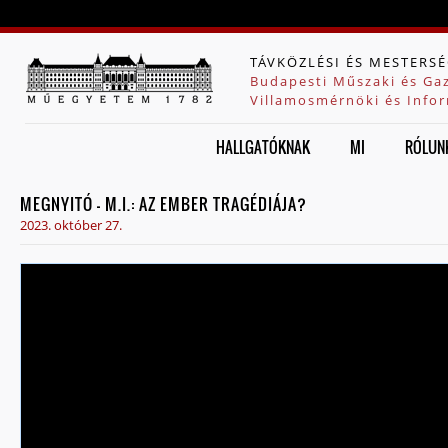
Jump to navigation
TÁVKÖZLÉSI ÉS MESTERSÉ
Budapesti Műszaki és Ga
Villamosmérnöki és Infor
HALLGATÓKNAK
MI
RÓLUN
MEGNYITÓ - M.I.: AZ EMBER TRAGÉDIÁJA?
2023. október 27.