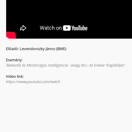
Előadó:
Levendovszky János (BME)
Esemény:
Távközlés és Mesterséges Intelligencia - avagy M.I.: Az Ember Tragédiája?
Video link:
https://www.youtube.com/watch