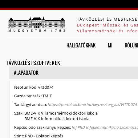
Jump to navigation
TÁVKÖZLÉSI ÉS MESTERSÉ
Budapesti Műszaki és Ga
Villamosmérnöki és Infor
HALLGATÓKNAK
MI
RÓLUN
TÁVKÖZLÉSI SZOFTVEREK
ELREJT
ALAPADATOK
Neptun kód:
vittd074
Gazda tanszék:
TMIT
Tantárgyi adatlap:
https://portal.vik.bme.hu/kepzes/targyak/VITTD074
Szak:
BME-VIK Villamosmérnöki doktori iskola
BME-VIK Informatikai doktori iskola
Kapcsolódó szakirányú képzés:
Inf PhD Infokommunikáció szakmacs
Szint:
PhD - Doktori képzés