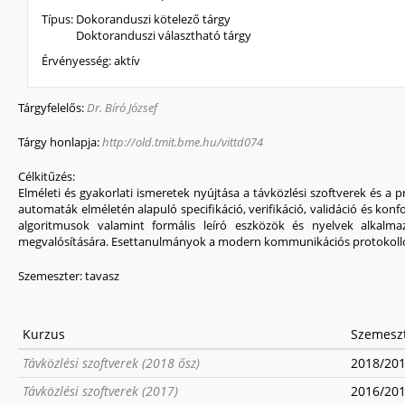
Típus:
Dokoranduszi kötelező tárgy
Doktoranduszi választható tárgy
Érvényesség:
aktív
Tárgyfelelős:
Dr. Bíró József
Tárgy honlapja:
http://old.tmit.bme.hu/vittd074
Célkitűzés:
Elméleti és gyakorlati ismeretek nyújtása a távközlési szoftverek és a 
automaták elméletén alapuló specifikáció, verifikáció, validáció és ko
algoritmusok valamint formális leíró eszközök és nyelvek alkalmaz
megvalósítására. Esettanulmányok a modern kommunikációs protokoll
Szemeszter:
tavasz
Kurzus
Szemesz
Távközlési szoftverek (2018 ősz)
2018/2019
Távközlési szoftverek (2017)
2016/2017