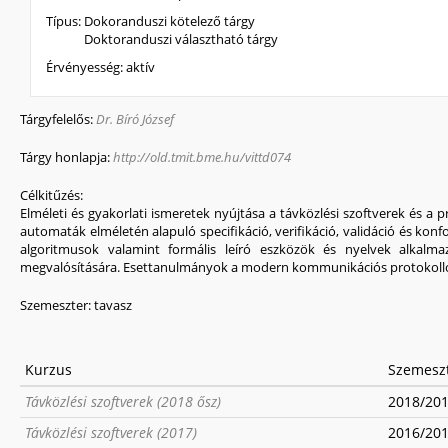
Típus:
Dokoranduszi kötelező tárgy
Doktoranduszi választható tárgy
Érvényesség:
aktív
Tárgyfelelős:
Dr. Bíró József
Tárgy honlapja:
http://old.tmit.bme.hu/vittd074
Célkitűzés:
Elméleti és gyakorlati ismeretek nyújtása a távközlési szoftverek és a 
automaták elméletén alapuló specifikáció, verifikáció, validáció és ko
algoritmusok valamint formális leíró eszközök és nyelvek alkalmaz
megvalósítására. Esettanulmányok a modern kommunikációs protokoll
Szemeszter:
tavasz
Kurzus
Szemesz
Távközlési szoftverek (2018 ősz)
2018/2019
Távközlési szoftverek (2017)
2016/2017