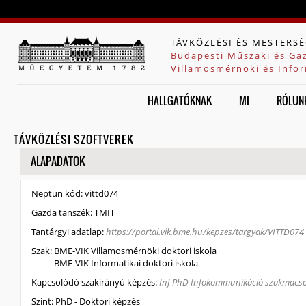
Jump to navigation
TÁVKÖZLÉSI ÉS MESTERSÉ
Budapesti Műszaki és Ga
Villamosmérnöki és Infor
HALLGATÓKNAK
MI
RÓLUN
TÁVKÖZLÉSI SZOFTVEREK
ELREJT
ALAPADATOK
Neptun kód:
vittd074
Gazda tanszék:
TMIT
Tantárgyi adatlap:
https://portal.vik.bme.hu/kepzes/targyak/VITTD074
Szak:
BME-VIK Villamosmérnöki doktori iskola
BME-VIK Informatikai doktori iskola
Kapcsolódó szakirányú képzés:
Inf PhD Infokommunikáció szakmacs
Szint:
PhD - Doktori képzés