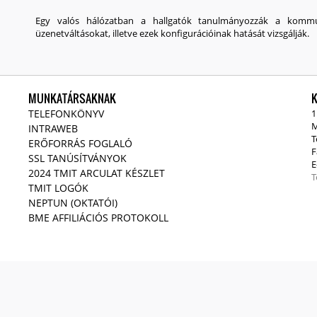
Egy valós hálózatban a hallgatók tanulmányozzák a kommun
üzenetváltásokat, illetve ezek konfigurációinak hatását vizsgálják.
MUNKATÁRSAKNAK
TELEFONKÖNYV
1
M
INTRAWEB
T
ERŐFORRÁS FOGLALÓ
F
SSL TANÚSÍTVÁNYOK
E
2024 TMIT ARCULAT KÉSZLET
T
TMIT LOGÓK
NEPTUN (OKTATÓI)
BME AFFILIÁCIÓS PROTOKOLL