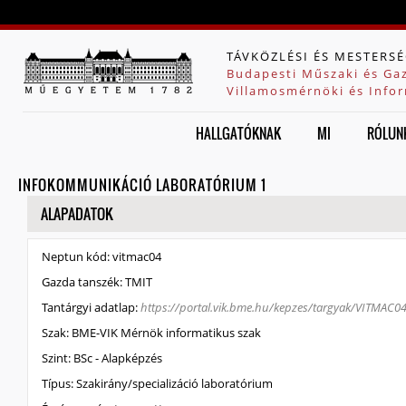
Jump to navigation
TÁVKÖZLÉSI ÉS MESTERSÉ
Budapesti Műszaki és Ga
Villamosmérnöki és Infor
HALLGATÓKNAK
MI
RÓLUN
INFOKOMMUNIKÁCIÓ LABORATÓRIUM 1
ELREJT
ALAPADATOK
Neptun kód:
vitmac04
Gazda tanszék:
TMIT
Tantárgyi adatlap:
https://portal.vik.bme.hu/kepzes/targyak/VITMAC0
Szak:
BME-VIK Mérnök informatikus szak
Szint:
BSc - Alapképzés
Típus:
Szakirány/specializáció laboratórium