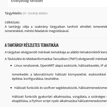
Érvényesség:
tervezett
Tárgyfelelős:
Dr. Sonkoly Balázs
Célkitűzés:
A tantárgy célja a szakirány tárgyaiban tanított elméleti ismerete
ismeretekkel, mérési feladatok megoldásával.
A TANTÁRGY RÉSZLETES TEMATIKÁJA
A tárgyban elvégzendő mérések tematikája az alábbi témakörökből kerül
A Távközlési és Médiainformatikai Tanszéken (TMIT) elvégzendő mérések
Linux rendszerek, OpenWRT alapú eszközök, hálózatkezelés, IP a
Ismerkedés a laboratóriumi hálózati környezettel, eszközökkel
építése, konfigurálása, tesztelése.
Hálózati funkciók és szoftver segédeszközök, hálózatmenedzsmen
Hálózati funkciók gyakorlati alkalmazása, vizsgálata, a szüksége
elsajátítása, a Python script nyelv alkalmazása hálózatmenedzsmen