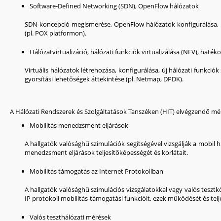
Software-Defined Networking (SDN), OpenFlow hálózatok
SDN koncepció megismerése, OpenFlow hálózatok konfigurálása, 
(pl. POX platformon).
Hálózatvirtualizáció, hálózati funkciók virtualizálása (NFV), hat
Virtuális hálózatok létrehozása, konfigurálása, új hálózati funkciók
gyorsítási lehetőségek áttekintése (pl. Netmap, DPDK).
A Hálózati Rendszerek és Szolgáltatások Tanszéken (HIT) elvégzendő mé
Mobilitás menedzsment eljárások
A hallgatók valósághű szimulációk segítségével vizsgálják a mobil
menedzsment eljárások teljesítőképességét és korlátait.
Mobilitás támogatás az Internet Protokollban
A hallgatók valósághű szimulációs vizsgálatokkal vagy valós teszt
IP protokoll mobilitás-támogatási funkcióit, ezek működését és tel
Valós teszthálózati mérések