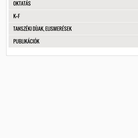
MEGJELENÍTÉS
OKTATÁS
MEGJELENÍTÉS
K+F
MEGJELENÍTÉS
TANSZÉKI DÍJAK, ELISMERÉSEK
MEGJELENÍTÉS
PUBLIKÁCIÓK