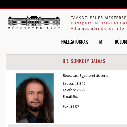
Jump to navigation
TÁVKÖZLÉSI ÉS MESTERSÉ
Budapesti Műszaki és Ga
Villamosmérnöki és Infor
HALLGATÓKNAK
MI
RÓLUN
DR. SONKOLY BALÁZS
Beosztás:
Egyetemi docens
Szoba:
I.E.349
Telefon:
2536
Email:
Fax:
31 07