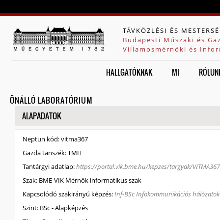
Jump to navigation
TÁVKÖZLÉSI ÉS MESTERSÉ
Budapesti Műszaki és Ga
Villamosmérnöki és Infor
HALLGATÓKNAK
MI
RÓLUN
ÖNÁLLÓ LABORATÓRIUM
ELREJT
ALAPADATOK
Neptun kód:
vitma367
Gazda tanszék:
TMIT
Tantárgyi adatlap:
https://portal.vik.bme.hu/kepzes/targyak/VITMA36
Szak:
BME-VIK Mérnök informatikus szak
Kapcsolódó szakirányú képzés:
Inf-BSc Infokommunikációs hálózatok é
Szint:
BSc - Alapképzés