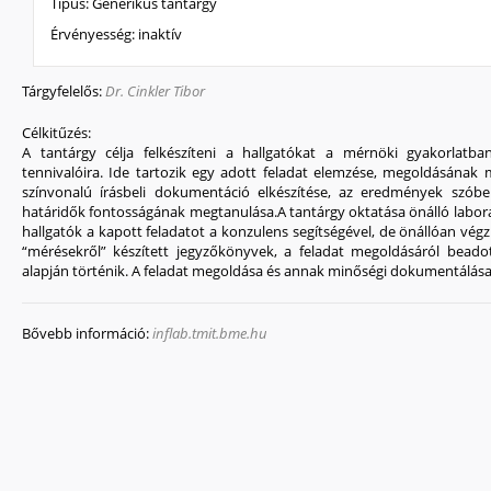
Típus:
Generikus tantárgy
Érvényesség:
inaktív
Tárgyfelelős:
Dr. Cinkler Tibor
Célkitűzés:
A tantárgy célja felkészíteni a hallgatókat a mérnöki gyakorlat
tennivalóira. Ide tartozik egy adott feladat elemzése, megoldásának 
színvonalú írásbeli dokumentáció elkészítése, az eredmények szóbeli
határidők fontosságának megtanulása.A tantárgy oktatása önálló labora
hallgatók a kapott feladatot a konzulens segítségével, de önállóan vég
“mérésekről” készített jegyzőkönyvek, a feladat megoldásáról beadot
alapján történik. A feladat megoldása és annak minőségi dokumentálás
Bővebb információ:
inflab.tmit.bme.hu