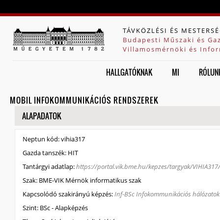
Jump to navigation
TÁVKÖZLÉSI ÉS MESTERSÉ
Budapesti Műszaki és Ga
Villamosmérnöki és Infor
HALLGATÓKNAK
MI
RÓLUN
MOBIL INFOKOMMUNIKÁCIÓS RENDSZEREK
ELREJT
ALAPADATOK
Neptun kód:
vihia317
Gazda tanszék:
HIT
Tantárgyi adatlap:
https://portal.vik.bme.hu/kepzes/targyak/VIHIA317
Szak:
BME-VIK Mérnök informatikus szak
Kapcsolódó szakirányú képzés:
Inf-BSc Infokommunikációs hálózatok é
Szint:
BSc - Alapképzés