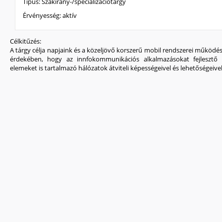
Típus:
Szakirány-/specializációtárgy
Érvényesség:
aktív
Célkitűzés:
A tárgy célja napjaink és a közeljövő korszerű mobil rendszerei működé
érdekében, hogy az innfokommunikációs alkalmazásokat fejlesztő
elemeket is tartalmazó hálózatok átviteli képességeivel és lehetőségeivel