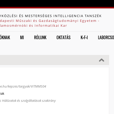
Jump to navigation
VKÖZLÉSI ÉS MESTERSÉGES INTELLIGENCIA TANSZÉK
dapesti Műszaki és Gazdaságtudományi Egyetem -
llamosmérnöki és Informatikai Kar
ÓKNAK
MI
RÓLUNK
OKTATÁS
K+F+I
LABORCS
bme.hu/kepzes/targyak/VITMMS04
zak
c Hálózatok és szolgáltatások szakirány