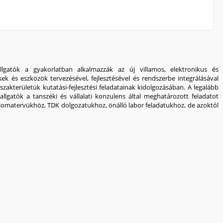
lgatók a gyakorlatban alkalmazzák az új villamos, elektronikus és
ek és eszközök tervezésével, fejlesztésével és rendszerbe integrálásával
szakterületük kutatási-fejlesztési feladatainak kidolgozásában. A legalább
lgatók a tanszéki és vállalati konzulens által meghatározott feladatot
omatervükhöz, TDK dolgozatukhoz, önálló labor feladatukhoz, de azoktól