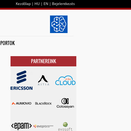
Kezdőlap
|
HU
|
EN
|
Bejelentkezés
OPORTOK
PARTNEREINK