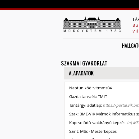
TÁ
Bu
Vi
HALLGAT
SZAKMAI GYAKORLAT
ELREJT
ALAPADATOK
Neptun kód:
vitmms04
Gazda tanszék:
TMIT
Tantárgyi adatlap:
https://portal.vik.
Szak:
BME-VIK Mérnök informatikus s
Kapcsolódó szakirányú képzés:
Inf MS
Szint:
MSc - Mesterképzés