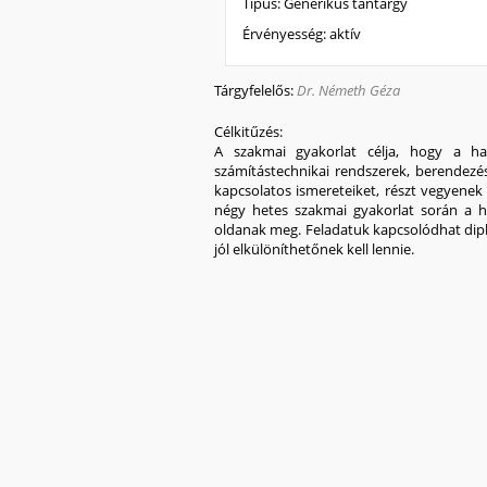
Típus:
Generikus tantárgy
Érvényesség:
aktív
Tárgyfelelős:
Dr. Németh Géza
Célkitűzés:
A szakmai gyakorlat célja, hogy a hal
számítástechnikai rendszerek, berendezés
kapcsolatos ismereteiket, részt vegyenek 
négy hetes szakmai gyakorlat során a hal
oldanak meg. Feladatuk kapcsolódhat dipl
jól elkülöníthetőnek kell lennie.