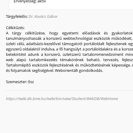
Érvényesség:
aktív
Tárgyfelelős:
Dr. Kovács Gábor
Célkitűzés:
A tárgy célkitűzése, hogy egyetemi előadások és gyakorlato
tanulmányozhassák a korszerű webtechnológiai eszközök működését, fe
üzleti célú, adatbázis-kezelővel támogatott portáloldalt fejlesztenek eg
egyszerű oldalaktól indulva, a fő hangsúlyt a portáloldalakra és a korsz
betekintést adunk a korszerű, üzletszerű tartalommenedzsment min
web alapú tartalomkezelés témakörének beható, tervezés, fejlesz
Tartalomépítő eszközök fejlesztésének és működtetésének képessége. 
és folyamatok segítségével. Weborientált gondolkodás.
Szemeszter:
ősz
https://twiki.db.bme.hu/twiki/bin/view/Student/WebDB/WebHome