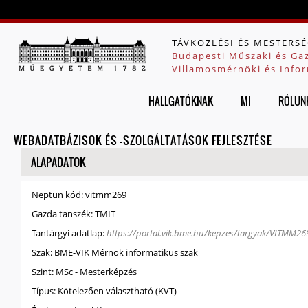
Jump to navigation
TÁVKÖZLÉSI ÉS MESTERSÉ
Budapesti Műszaki és Ga
Villamosmérnöki és Infor
HALLGATÓKNAK
MI
RÓLUN
WEBADATBÁZISOK ÉS -SZOLGÁLTATÁSOK FEJLESZTÉSE
ELREJT
ALAPADATOK
Neptun kód:
vitmm269
Gazda tanszék:
TMIT
Tantárgyi adatlap:
https://portal.vik.bme.hu/kepzes/targyak/VITMM26
Szak:
BME-VIK Mérnök informatikus szak
Szint:
MSc - Mesterképzés
Típus:
Kötelezően választható (KVT)