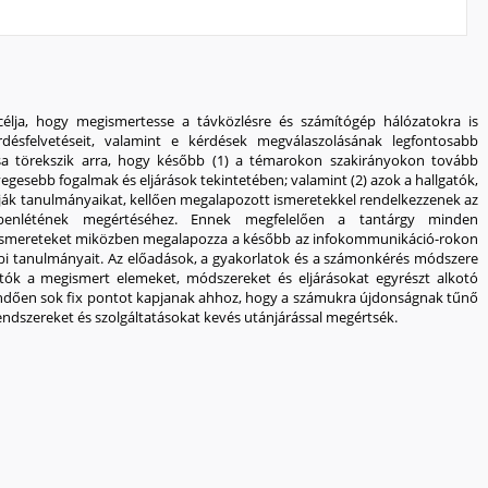
élja, hogy megismertesse a távközlésre és számítógép hálózatokra is
rdésfelvetéseit, valamint e kérdések megválaszolásának legfontosabb
tása törekszik arra, hogy később (1) a témarokon szakirányokon tovább
egesebb fogalmak és eljárások tekintetében; valamint (2) azok a hallgatók,
tják tanulmányaikat, kellően megalapozott ismeretekkel rendelkezzenek az
benlétének megértéséhez. Ennek megfelelően a tantárgy minden
ismereteket miközben megalapozza a később az infokommunikáció-rokon
bi tanulmányait. Az előadások, a gyakorlatok és a számonkérés módszere
atók a megismert elemeket, módszereket és eljárásokat egyrészt alkotó
ndően sok fix pontot kapjanak ahhoz, hogy a számukra újdonságnak tűnő
ndszereket és szolgáltatásokat kevés utánjárással megértsék.