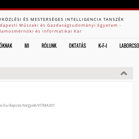
Jump to navigation
VKÖZLÉSI ÉS MESTERSÉGES INTELLIGENCIA TANSZÉK
dapesti Műszaki és Gazdaságtudományi Egyetem -
llamosmérnöki és Informatikai Kar
ÓKNAK
MI
RÓLUNK
OKTATÁS
K+F+I
LABORCS
bme.hu/kepzes/targyak/VITMA301