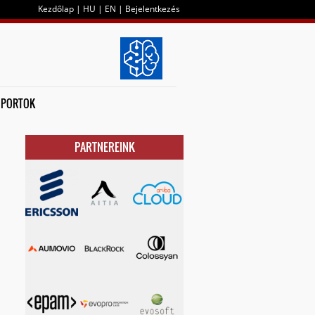
Kezdőlap
|
HU
|
EN
|
Bejelentkezés
OPORTOK
PARTNEREINK