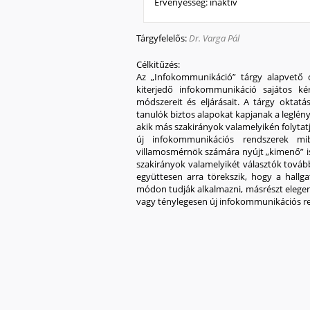
Érvényesség:
inaktív
Tárgyfelelős:
Dr. Varga Pál
Célkitűzés:
Az „Infokommunikáció” tárgy alapvető c
kiterjedő infokommunikáció sajátos ké
módszereit és eljárásait. A tárgy okta
tanulók biztos alapokat kapjanak a leglény
akik más szakirányok valamelyikén folyta
új infokommunikációs rendszerek mi
villamosmérnök számára nyújt „kimenő” 
szakirányok valamelyikét választók továb
együttesen arra törekszik, hogy a hallg
módon tudják alkalmazni, másrészt elege
vagy ténylegesen új infokommunikációs re