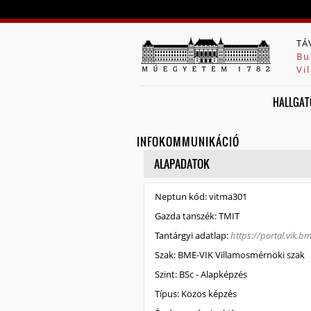
TÁ
Bu
Vi
HALLGAT
INFOKOMMUNIKÁCIÓ
ELREJT
ALAPADATOK
Neptun kód:
vitma301
Gazda tanszék:
TMIT
Tantárgyi adatlap:
https://portal.vik.
Szak:
BME-VIK Villamosmérnöki szak
Szint:
BSc - Alapképzés
Típus:
Közös képzés