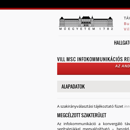
TÁ
Bu
Vi
HALLGAT
VILL MSC INFOKOMMUNIKÁCIÓS RE
AZ AND
MEGJELENÍTÉS
ALAPADATOK
A szakirányválasztási tájékoztató füzet
inn
MEGCÉLZOTT SZAKTERÜLET
Az infokommunikáció a
konvergáló tá
segítségükkel megvalósítható – beszéd,