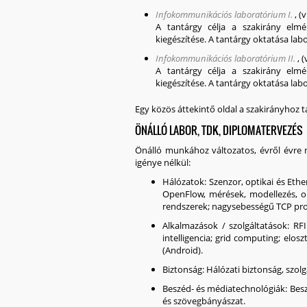
Infokommunikációs laboratórium I.
,
(
A tantárgy célja a szakirány elmél
kiegészítése. A tantárgy oktatása lab
Infokommunikációs laboratórium II.
,
(
A tantárgy célja a szakirány elmél
kiegészítése. A tantárgy oktatása lab
Egy közös áttekintő oldal a szakirányhoz t
ÖNÁLLÓ LABOR, TDK, DIPLOMATERVEZÉS
Önálló munkához változatos, évről évre m
igénye nélkül:
Hálózatok
: Szenzor, optikai és Eth
OpenFlow, mérések, modellezés, op
rendszerek; nagysebességű TCP pro
Alkalmazások / szolgáltatások
: RF
intelligencia; grid computing; elos
(Android).
Biztonság
: Hálózati biztonság, szol
Beszéd- és médiatechnológiák
: Bes
és szövegbányászat.