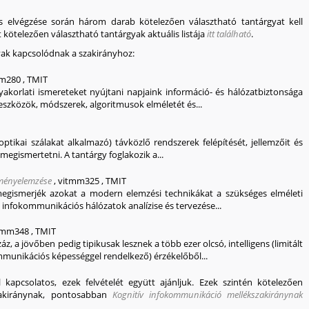
 elvégzése során három darab kötelezően választható tantárgyat kell
t kötelezően választható tantárgyak aktuális listája
itt található
.
yak kapcsolódnak a szakirányhoz:
m280
,
TMIT
gyakorlati ismereteket nyújtani napjaink információ- és hálózatbiztonsága
szközök, módszerek, algoritmusok elméletét és...
ptikai szálakat alkalmazó) távközlő rendszerek felépítését, jellemzőit és
 megismertetni. A tantárgy foglakozik a...
tményelemzése
,
vitmm325
,
TMIT
 megismerjék azokat a modern elemzési technikákat a szükséges elméleti
 infokommunikációs hálózatok analízise és tervezése...
tmm348
,
TMIT
, a jövőben pedig tipikusak lesznek a több ezer olcsó, intelligens (limitált
mmunikációs képességgel rendelkező) érzékelőből...
apcsolatos, ezek felvételét együtt ajánljuk. Ezek szintén kötelezően
zakiránynak, pontosabban
Kognitív infokommunikáció mellékszakiránynak