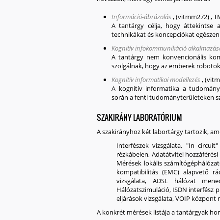
Információ-ábrázolás
,
(vitmm272)
,
T
A tantárgy célja, hogy áttekintse 
technikákat és koncepciókat egészen 
Kognitív infokommunikáció alkalmazás
A tantárgy nem konvencionális komm
szolgálnak, hogy az emberek robotok
Kognitív informatikai modellezés
,
(vit
A kognitív informatika a tudományt
során a fenti tudományterületeken s
SZAKIRÁNY LABORATÓRIUM
A szakirányhoz két labortárgy tartozik, 
Interfészek vizsgálata, "In circui
rézkábelen, Adatátvitel hozzáférési 
Mérések lokális számítógéphálózat
kompatibilitás (EMC) alapvető rá
vizsgálata, ADSL hálózat mened
Hálózatszimuláció, ISDN interfész p
eljárások vizsgálata, VOIP közpon
A konkrét mérések listája a tantárgyak ho