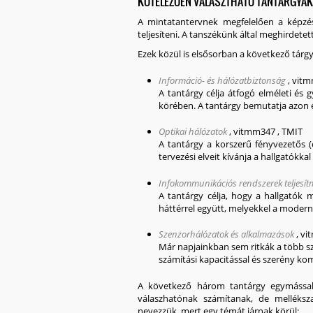
KÖTELEZŐEN VÁLASZTHATÓ TANTÁRGYAK
A mintatantervnek megfelelően a képzés
teljesíteni. A tanszékünk által meghirdetet
Ezek közül is elsősorban a következő tárg
Információ- és hálózatbiztonság
,
vitm
A tantárgy célja átfogó elméleti és 
körében. A tantárgy bemutatja azon e
Optikai hálózatok
,
vitmm347
,
TMIT
A tantárgy a korszerű fényvezetős (o
tervezési elveit kívánja a hallgatókkal
Infokommunikációs rendszerek teljesí
A tantárgy célja, hogy a hallgatók
háttérrel együtt, melyekkel a modern
Szenzorhálózatok és alkalmazások
,
vi
Már napjainkban sem ritkák a több száz
számítási kapacitással és szerény ko
A következő három tantárgy egymással k
válaszhatónak számítanak, de melléks
nevezzük, mert egy témát járnak körül: