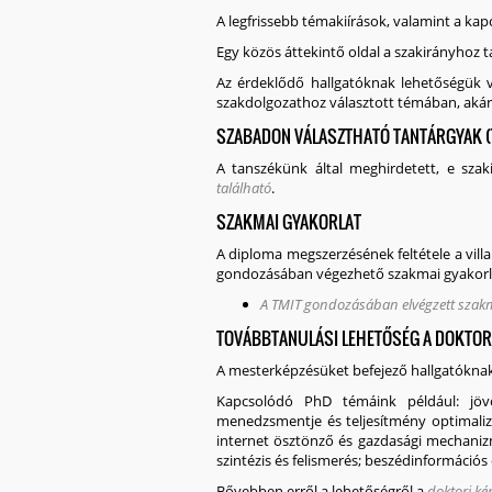
A legfrissebb témakiírások, valamint a k
Egy közös áttekintő oldal a szakirányhoz t
Az érdeklődő hallgatóknak lehetőségük va
szakdolgozathoz választott témában, aká
SZABADON VÁLASZTHATÓ TANTÁRGYAK (
A tanszékünk által meghirdetett, e szak
található
.
SZAKMAI GYAKORLAT
A diploma megszerzésének feltétele a vil
gondozásában végezhető szakmai gyakorla
A TMIT gondozásában elvégzett szakm
TOVÁBBTANULÁSI LEHETŐSÉG A DOKTOR
A mesterképzésüket befejező hallgatókna
Kapcsolódó PhD témáink például: jövőb
menedzsmentje és teljesítmény optimaliz
internet ösztönző és gazdasági mechanizm
szintézis és felismerés; beszédinformációs
Bővebben erről a lehetőségről a
doktori k