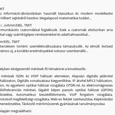
MIT
az információ-ábrázolásban használt klasszikus és modern modellezési
Hilbert sejtésétől kezdve. Megalapozó matematikai tudást...
ai
,
(vitmm336)
,
TMIT
unikációs csatornákkal foglalkozik. Ezek a csatornák elsősorban arra
kal vagy számítógépes rendszerekkel és adathalmazokkal...
mm335)
,
TMIT
erületein történt szemléletváltozására támaszkodik. Az elmúlt évtized
zámos új, a korábbi eredményekkel sokszor szembenálló...
amelyben elvégezendő mérések fő témakörei a következők:
t" mérések ISDN és VOIP hálózati elemeken, Alapsávi digitális jelátvitel
hálózaton, Digitális vonalszakasz kiegyenlítése, IP átvitel MPLS hálózaton,
on, Az egyetemi optikai hálózat vizsgálata OTDR-rel, Az elektromágneses
diófrekvenciás mérései, Gigabit képes passzív optikai hálózat (GPON)
zselése, Automatikus beszédfelismerés, VoIP forgalom vizsgálata,
rotokoll megfelelőségi vizsgálata, Web-es felület szerkesztése, Képkódolási
t menedzselése, Távközlő mérőműszerek gyártásának tanulmányozása
nlapján megtalálható: