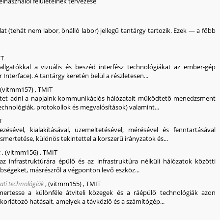
elhasználói felületeinek tervezése
t (tehát nem labor, önálló labor) jellegű tantárgy tartozik. Ezek — a főbb
IT
allgatókkal a vizuális és beszéd interfész technológiákat az ember-gép
terface). A tantárgy keretén belül a részletesen...
(vitmm157)
,
TMIT
retet adni a napjaink kommunikációs hálózatait működtető menedzsment
technológiák, protokollok és megvalósítások) valamint...
T
zésével, kialakításával, üzemeltetésével, mérésével és fenntartásával
mertetése, különös tekintettel a korszerű irányzatok és...
k
,
(vitmm156)
,
TMIT
az infrastruktúrára épülő és az infrastruktúra nélküli hálózatok közötti
bségeket, másrészről a végponton levő eszköz...
zati technológiák
,
(vitmm155)
,
TMIT
mertesse a különféle átviteli közegek és a ráépülő technológiák azon
 korlátozó hatásait, amelyek a távközlő és a számítógép...