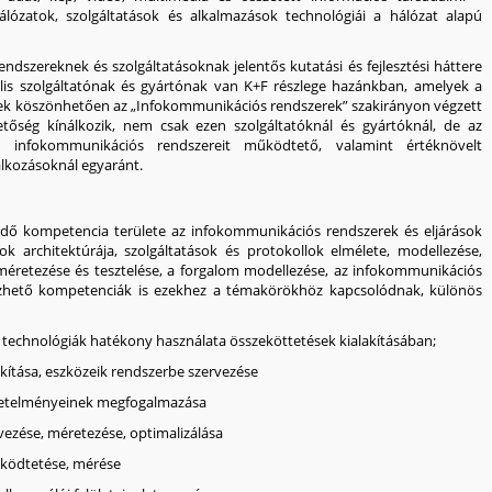
álózatok, szolgáltatások és alkalmazások technológiái a hálózat alapú
endszereknek és szolgáltatásoknak
jelentős kutatási és fejlesztési háttere
ális szolgáltatónak és gyártónak van K+F részlege hazánkban, amelyek a
nek köszönhetően az „Infokommunikációs rendszerek” szakirányon végzett
etőség
kínálkozik, nem csak ezen szolgáltatóknál és gyártóknál, de az
 infokommunikációs rendszereit működtető, valamint értéknövelt
lalkozásoknál egyaránt.
edő kompetencia területe az infokommunikációs rendszerek és eljárások
ok architektúrája, szolgáltatások és protokollok elmélete, modellezése,
, méretezése és tesztelése, a forgalom modellezése, az infokommunikációs
hető kompetenciák is ezekhez a témakörökhöz kapcsolódnak, különös
li technológiák hatékony használata
összeköttetések kialakításában;
kítása
, eszközeik
rendszerbe szervezése
etelményeinek megfogalmazása
vezése
,
méretezése
,
optimalizálása
ködtetése, mérése