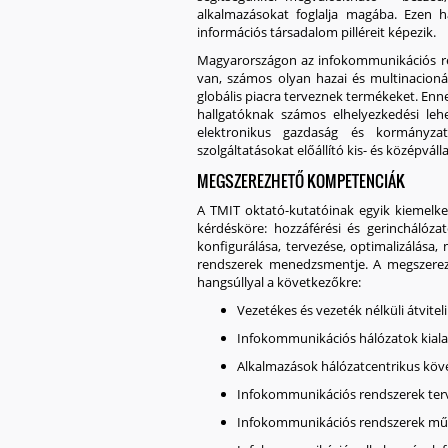
alkalmazásokat foglalja magába. Ezen h
információs társadalom pilléreit képezik.
Magyarországon az infokommunikációs r
van
, számos olyan hazai és multinacion
globális piacra terveznek termékeket. En
hallgatóknak
számos elhelyezkedési leh
elektronikus gazdaság és kormányzat
szolgáltatásokat előállító kis- és középvál
MEGSZEREZHETŐ KOMPETENCIÁK
A TMIT oktató-kutatóinak egyik kiemelk
kérdésköre: hozzáférési és gerinchálózat
konfigurálása, tervezése, optimalizálása
rendszerek menedzsmentje. A megszerez
hangsúllyal a következőkre:
Vezetékes és vezeték nélküli
átvite
Infokommunikációs
hálózatok kiala
Alkalmazások hálózatcentrikus
köv
Infokommunikációs rendszerek
ter
Infokommunikációs rendszerek
mű