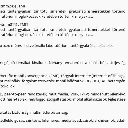
vitmm245)
,
TMIT
eti tantárgyaiban tanított ismeretek gyakorlati ismeretekkel történő
oratóriumi foglalkozások keretében történik, melyek a...
vitmm311)
,
TMIT
eti tantárgyaiban tanított ismeretek gyakorlati ismeretekkel történő
oratóriumi foglalkozások keretében történik, melyek a...
artozó mérés- illetve önálló laboratórium tantárgyakról
itt található
.
egújuló témákat kínálunk. Néhány tématerület a kínálatból, a teljesség
ernet; fix-mobil konvergencia; (FMC); tárgyak internete (Internet of Things),
timalizálás, forgalomszervezés; mobil hálózatok, 3G, 3G+, 4G heterogén
tokollok.
ID, peer-to-peer rendszerek; multimédia, VoIP, IPTV; mindenütt jelenlévő
ztott hash-táblák. helyfüggő szolgáltatások, mobil alkalmazások fejlesztése
gáltatás biztonság, multimédia biztonság.
zédfeldolgozás, szintézis, felismerés; média adatbázisok, archívumok; adat-