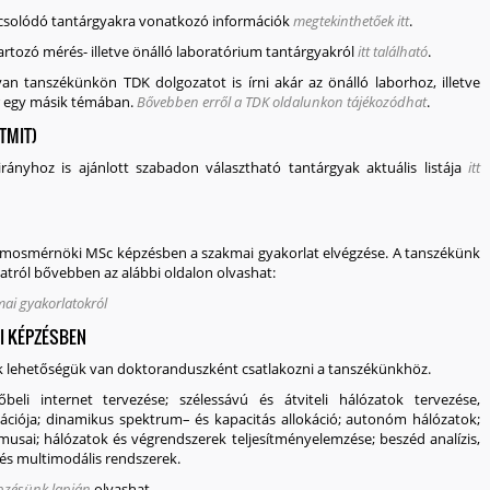
apcsolódó tantárgyakra vonatkozó információk
megtekinthetőek itt
.
artozó mérés- illetve önálló laboratórium tantárgyakról
itt található
.
n tanszékünkön TDK dolgozatot is írni akár az önálló laborhoz, illetve
r egy másik témában.
Bővebben erről a TDK oldalunkon tájékozódhat
.
TMIT)
irányhoz is ajánlott szabadon választható tantárgyak aktuális listája
itt
lamosmérnöki MSc képzésben a szakmai gyakorlat elvégzése. A tanszékünk
tról bővebben az alábbi oldalon olvashat:
ai gyakorlatokról
I KÉPZÉSBEN
k lehetőségük van doktoranduszként csatlakozni a tanszékünkhöz.
eli internet tervezése; szélessávú és átviteli hálózatok tervezése,
ációja; dinamikus spektrum– és kapacitás allokáció; autonóm hálózatok;
usai; hálózatok és végrendszerek teljesítményelemzése; beszéd analízis,
 és multimodális rendszerek.
épzésünk lapján
olvashat.