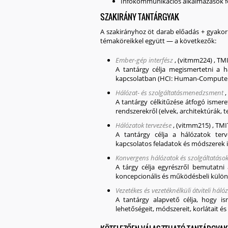
Infokommunikációs alkalmazások
f
SZAKIRÁNY TANTÁRGYAK
A szakirányhoz öt darab előadás + gyakorla
témaköreikkel együtt — a következők:
Ember-gép interfész
,
(vitmm224)
,
TM
A tantárgy célja megismertetni a h
kapcsolatban (HCI: Human-Computer In
Hálózat- és szolgáltatásmenedzsment
,
A tantárgy célkitűzése átfogó isme
rendszerekről (elvek, architektúrák, 
Hálózatok tervezése
,
(vitmm215)
,
TMI
A tantárgy célja a hálózatok terve
kapcsolatos feladatok és módszerek is
Konvergens hálózatok és szolgáltatáso
A tárgy célja egyrészről bemutatni 
koncepcionális és működésbeli külön
Vezetékes és vezetéknélküli átviteli háló
A tantárgy alapvető célja, hogy is
lehetőségeit, módszereit, korlátait és