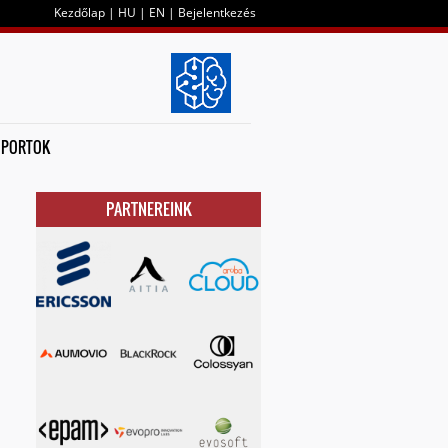
Kezdőlap
|
HU
|
EN
|
Bejelentkezés
OPORTOK
PARTNEREINK