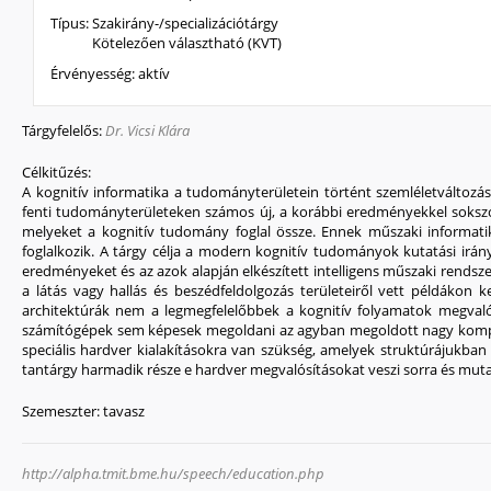
Típus:
Szakirány-/specializációtárgy
Kötelezően választható (KVT)
Érvényesség:
aktív
Tárgyfelelős:
Dr. Vicsi Klára
Célkitűzés:
A kognitív informatika a tudományterületein történt szemléletváltozá
fenti tudományterületeken számos új, a korábbi eredményekkel soksz
melyeket a kognitív tudomány foglal össze. Ennek műszaki informatik
foglalkozik. A tárgy célja a modern kognitív tudományok kutatási irán
eredményeket és az azok alapján elkészített intelligens műszaki rends
a látás vagy hallás és beszédfeldolgozás területeiről vett példákon 
architektúrák nem a legmegfelelőbbek a kognitív folyamatok megvaló
számítógépek sem képesek megoldani az agyban megoldott nagy komp
speciális hardver kialakításokra van szükség, amelyek struktúrájukban 
tantárgy harmadik része e hardver megvalósításokat veszi sorra és muta
Szemeszter:
tavasz
http://alpha.tmit.bme.hu/speech/education.php