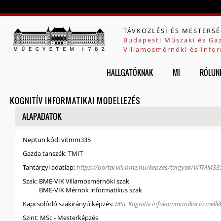
Jump to navigation
TÁVKÖZLÉSI ÉS MESTERSÉ
Budapesti Műszaki és Ga
Villamosmérnöki és Infor
HALLGATÓKNAK
MI
RÓLUN
KOGNITÍV INFORMATIKAI MODELLEZÉS
ELREJT
ALAPADATOK
Neptun kód:
vitmm335
Gazda tanszék:
TMIT
Tantárgyi adatlap:
https://portal.vik.bme.hu/kepzes/targyak/VITMM33
Szak:
BME-VIK Villamosmérnöki szak
BME-VIK Mérnök informatikus szak
Kapcsolódó szakirányú képzés:
MSc Kognitív infokommunikáció mellé
Szint:
MSc - Mesterképzés