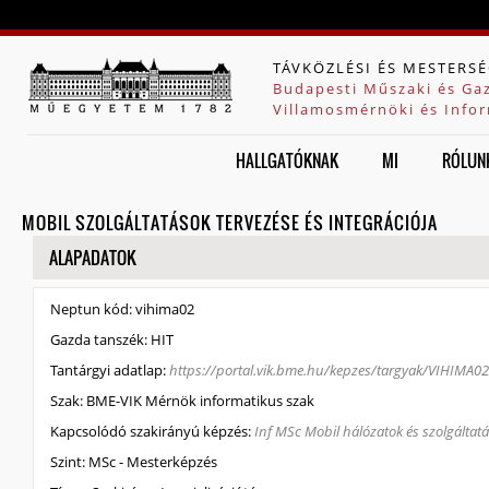
Jump to navigation
TÁVKÖZLÉSI ÉS MESTERSÉ
Budapesti Műszaki és Ga
Villamosmérnöki és Infor
HALLGATÓKNAK
MI
RÓLUN
MOBIL SZOLGÁLTATÁSOK TERVEZÉSE ÉS INTEGRÁCIÓJA
ELREJT
ALAPADATOK
Neptun kód:
vihima02
Gazda tanszék:
HIT
Tantárgyi adatlap:
https://portal.vik.bme.hu/kepzes/targyak/VIHIMA02
Szak:
BME-VIK Mérnök informatikus szak
Kapcsolódó szakirányú képzés:
Inf MSc Mobil hálózatok és szolgáltatás
Szint:
MSc - Mesterképzés