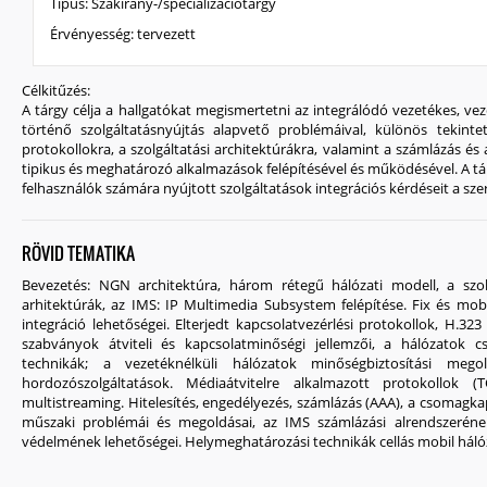
Típus:
Szakirány-/specializációtárgy
Érvényesség:
tervezett
Célkitűzés:
A tárgy célja a hallgatókat megismertetni az integrálódó vezetékes, ve
történő szolgáltatásnyújtás alapvető problémáival, különös tekintett
protokollokra, a szolgáltatási architektúrákra, valamint a számlázás és 
tipikus és meghatározó alkalmazások felépítésével és működésével. A tárg
felhasználók számára nyújtott szolgáltatások integrációs kérdéseit a sze
RÖVID TEMATIKA
Bevezetés: NGN architektúra, három rétegű hálózati modell, a szolg
arhitektúrák, az IMS: IP Multimedia Subsystem felépítése. Fix és mob
integráció lehetőségei. Elterjedt kapcsolatvezérlési protokollok, H.32
szabványok átviteli és kapcsolatminőségi jellemzői, a hálózatok cs
technikák; a vezetéknélküli hálózatok minőségbiztosítási meg
hordozószolgáltatások. Médiaátvitelre alkalmazott protokollok
multistreaming. Hitelesítés, engedélyezés, számlázás (AAA), a csomagka
műszaki problémái és megoldásai, az IMS számlázási alrendszerének
védelmének lehetőségei. Helymeghatározási technikák cellás mobil hálóza