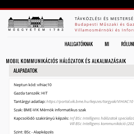
Jump to navigation
TÁVKÖZLÉSI ÉS MESTERSÉ
Budapesti Műszaki és Ga
Villamosmérnöki és Infor
HALLGATÓKNAK
MI
RÓLUN
MOBIL KOMMUNIKÁCIÓS HÁLÓZATOK ÉS ALKALMAZÁSAIK
ELREJT
ALAPADATOK
Neptun kód:
vihiac10
Gazda tanszék:
HIT
Tantárgyi adatlap:
https://portal.vik.bme.hu/kepzes/targyak/VIHIAC10
Szak:
BME-VIK Mérnök informatikus szak
Kapcsolódó szakirányú képzés:
Inf BSc Intelligens hálózatok specializá
Vill BSc Intelligens kommunikáció (202
Szint:
BSc - Alapképzés