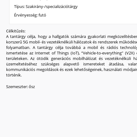
Típus:
Szakirány-/specializációtárgy
Érvényesség:
futó
Célkitűzés:
A tantárgy célja, hogy a hallgatók számára gyakorlati megközelítésb
korszerű 5G mobil- és vezetéknélküli hálózatok és rendszerek működését 
folyamatban. A tantárgy célja továbbá a mobil és rádiós technológ
ismertetése az Internet of Things (IoT), “Vehicle-to-everything" (V2X) 
területeken. Az ötödik generációs mobilhálózat és vezetéknélküli h
üzemeltetéséhez szükséges alapvető ismereteket átadása, vala
kommunikációs megoldások és ezek lehetőségeinek, használati módjai
történik.
Szemeszter:
ősz