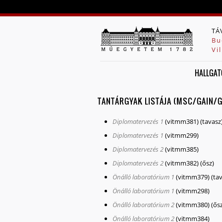
TÁ
Bu
Vi
HALLGAT
TANTÁRGYAK LISTÁJA (MSC/GAIN/
Diplomatervezés 1
(vitmm381)
(tavasz
Diplomatervezés 1
(vitmm299)
Diplomatervezés 2
(vitmm385)
Diplomatervezés 2
(vitmm382)
(ősz)
Önálló laboratórium 1
(vitmm379)
(ta
Önálló laboratórium 1
(vitmm298)
Önálló laboratórium 2
(vitmm380)
(ős
Önálló laboratórium 2
(vitmm384)