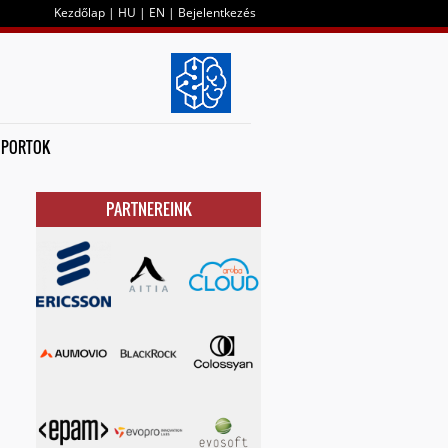
Kezdőlap
|
HU
|
EN
|
Bejelentkezés
OPORTOK
PARTNEREINK