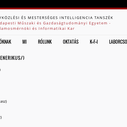
Jump to navigation
VKÖZLÉSI ÉS MESTERSÉGES INTELLIGENCIA TANSZÉK
dapesti Műszaki és Gazdaságtudományi Egyetem -
llamosmérnöki és Informatikai Kar
ÓKNAK
MI
RÓLUNK
OKTATÁS
K+F+I
LABORCS
GENERIKUS/)
)
vasz)
z)