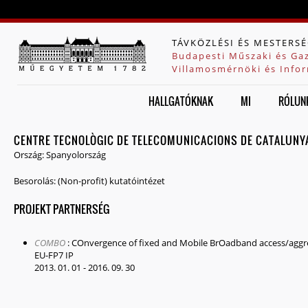
Jump to navigation
TÁVKÖZLÉSI ÉS MESTERSÉ
Budapesti Műszaki és Ga
Villamosmérnöki és Infor
HALLGATÓKNAK
MI
RÓLUN
CENTRE TECNOLÒGIC DE TELECOMUNICACIONS DE CATALUNYA
Ország:
Spanyolország
Besorolás:
(Non-profit) kutatóintézet
PROJEKT PARTNERSÉG
COMBO
:
COnvergence of fixed and Mobile BrOadband access/aggr
EU-FP7 IP
2013. 01. 01
-
2016. 09. 30