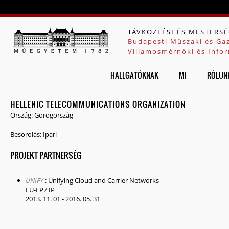
Jump to navigation
TÁVKÖZLÉSI ÉS MESTERSÉ
Budapesti Műszaki és Ga
Villamosmérnöki és Infor
HALLGATÓKNAK
MI
RÓLUN
HELLENIC TELECOMMUNICATIONS ORGANIZATION
Ország:
Görögország
Besorolás:
Ipari
PROJEKT PARTNERSÉG
UNIFY
:
Unifying Cloud and Carrier Networks
EU-FP7 IP
2013. 11. 01
-
2016. 05. 31