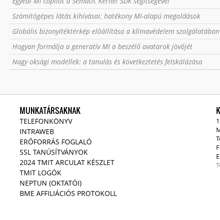
Egyedi MI copilot a Sematic Kernel SDK segítségével
Számítógépes látás kihívásai: hatékony MI-alapú megoldások
Globális bizonyítéktérkép előállítása a klímavédelem szolgálatában
Hogyan formálja a generatív MI a beszélő avatarok jövőjét
Nagy oksági modellek: a tanulás és következtetés felskálázása
MUNKATÁRSAKNAK
TELEFONKÖNYV
1
M
INTRAWEB
T
ERŐFORRÁS FOGLALÓ
F
SSL TANÚSÍTVÁNYOK
E
2024 TMIT ARCULAT KÉSZLET
T
TMIT LOGÓK
NEPTUN (OKTATÓI)
BME AFFILIÁCIÓS PROTOKOLL