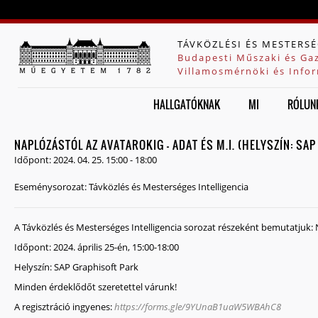
Jump to navigation
TÁVKÖZLÉSI ÉS MESTERSÉ
Budapesti Műszaki és Ga
Villamosmérnöki és Infor
HALLGATÓKNAK
MI
RÓLUN
NAPLÓZÁSTÓL AZ AVATAROKIG - ADAT ÉS M.I. (HELYSZÍN: SA
Időpont:
2024. 04. 25.
15:00
-
18:00
Eseménysorozat:
Távközlés és Mesterséges Intelligencia
A Távközlés és Mesterséges Intelligencia sorozat részeként bemutatjuk: N
Időpont: 2024. április 25-én, 15:00-18:00
Helyszín: SAP Graphisoft Park
Minden érdeklődőt szeretettel várunk!
A regisztráció ingyenes:
https://forms.gle/9YUnaB1uaW5WBAhC8