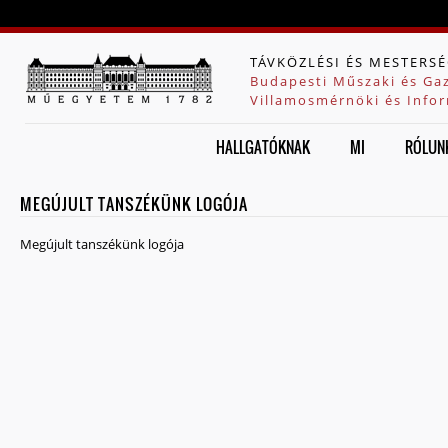
Jump to navigation
TÁVKÖZLÉSI ÉS MESTERSÉ
Budapesti Műszaki és Ga
Villamosmérnöki és Infor
HALLGATÓKNAK
MI
RÓLUN
MEGÚJULT TANSZÉKÜNK LOGÓJA
Megújult tanszékünk logója