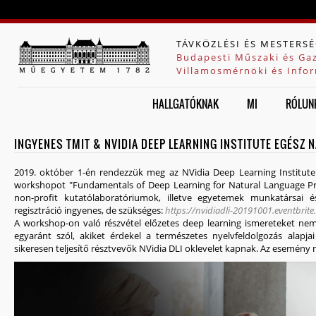
Jump to navigation
TÁVKÖZLÉSI ÉS MESTERSÉ
Budapesti Műszaki és Ga
Villamosmérnöki és Infor
HALLGATÓKNAK
MI
RÓLUN
INGYENES TMIT & NVIDIA DEEP LEARNING INSTITUTE EGÉS
2019. október 1-én rendezzük meg az NVidia Deep Learning Institute
workshopot "Fundamentals of Deep Learning for Natural Language P
non-profit kutatólaboratóriumok, illetve egyetemek munkatársai 
regisztráció ingyenes, de szükséges:
https://nvidiadli-20191001.eventbrit
A workshop-on való részvétel előzetes deep learning ismereteket ne
egyaránt szól, akiket érdekel a természetes nyelvfeldolgozás alapj
sikeresen teljesítő résztvevők NVidia DLI oklevelet kapnak. Az esemény 