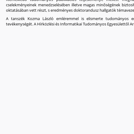
cselekményeinek menedzselésében illetve magas minőségének biztosít
oktatásában vett részt, s eredményes doktorandusz hallgatók témaveze
A tanszék Kozma László emléremmel is elismerte tudományos er
tevékenységét. A Hírközlési és Informatikai Tudományos Egyesülettől Ar