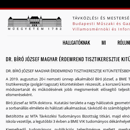
Jump to navigation
TÁVKÖZLÉSI ÉS MESTERSÉ
Budapesti Műszaki és Ga
Villamosmérnöki és Infor
HALLGATÓKNAK
MI
RÓLUN
DR. BÍRÓ JÓZSEF MAGYAR ÉRDEMREND TISZTIKERESZTJE KI
DR. BÍRÓ JÓZSEF MAGYAR ÉRDEMREND TISZTIKERESZTJE KITÜNTETÉSBE
A 2019. augusztus 20-i nemzeti ünnep alkalmából Bíró József, a BM
tisztikeresztje (polgári tagozat) kitüntetésben részesült, a korszerű k
módszertanát és működésének jobb megismerését elősegítő teljesí
elismeréseként.
Bíró József az MTA doktora. Kutatási területe a nagy hálózatok geometri
a sorbanállás elmélete és hálózati alkalmazásai, távközlő és számítógép
Betöltötte az MTA Távközlési Tudományos Bizottság titkári, majd elnö
iskola vezetője, a legutóbbi 3 évben a BME VIK tudományos dékánhelyet
Kiemelkedő tudományos publikációs teljesítménye mellett megh