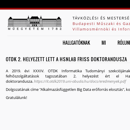
Jump to navigation
TÁVKÖZLÉSI ÉS MESTERSÉ
Budapesti Műszaki és Ga
Villamosmérnöki és Infor
HALLGATÓKNAK
MI
RÓLUN
OTDK 2. HELYEZETT LETT A HSNLAB FRISS DOKTORANDUSZA
A 2019. évi XXXIV. OTDK Informatika Tudományi szekciójának
felhőszolgáltatások tagozatában 2. helyezést ért e
doktorandusza.
https://it.otdk2019.uni-obuda.hu/docs/eredmenyek.pdf
Dolgozatának címe "Alkalmazásfüggetlen Big Data erőforrás elosztás", ko
Gratulálunk!