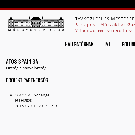
Jump to navigation
TÁVKÖZLÉSI ÉS MESTERSÉ
Budapesti Műszaki és Ga
Villamosmérnöki és Infor
HALLGATÓKNAK
MI
RÓLUN
ATOS SPAIN SA
Ország:
Spanyolország
PROJEKT PARTNERSÉG
5GEx
:
5G Exchange
EU H2020
2015. 07. 01
-
2017. 12. 31