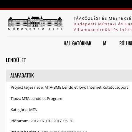
Jump to navigation
TÁVKÖZLÉSI ÉS MESTERSÉ
Budapesti Műszaki és Ga
Villamosmérnöki és Infor
HALLGATÓKNAK
MI
RÓLUN
LENDÜLET
ELREJT
ALAPADATOK
Projekt teljes neve:
MTA-BME Lendület Jövő Internet Kutatócsoport
Típus:
MTA Lendület Program
Kategória:
MTA
Időtartam:
2012. 07. 01
-
2017. 06. 30