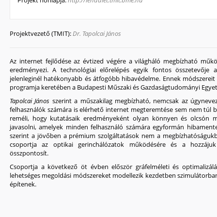
Projekt honlapja:
http://lendulet.tmit.bme.hu
Projektvezető (TMIT):
Dr. Tapolcai János
Az internet fejlődése az évtized végére a világháló megbízható műkö
eredményezi. A technológiai előrelépés egyik fontos összetevője a
jelenleginél hatékonyabb és átfogóbb hibavédelme. Ennek módszereit
programja keretében a Budapesti Műszaki és Gazdaságtudományi Egyete
Tapolcai János
szerint a műszakilag megbízható, nemcsak az úgynevez
felhasználók számára is elérhető internet megteremtése sem nem túl bo
reméli, hogy kutatásaik eredményeként olyan könnyen és olcsón 
javasolni, amelyek minden felhasználó számára egyformán hibamentes 
szerint a jövőben a prémium szolgáltatások nem a megbízhatóságukb
csoportja az optikai gerinchálózatok működésére és a hozzájuk 
összpontosít.
Csoportja a következő öt évben először gráfelméleti és optimalizálá
lehetséges megoldási módszereket modellezik kezdetben szimulátorban,
építenek.