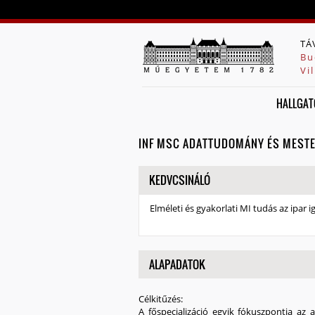
TÁ
Bu
Vi
HALLGAT
INF MSC ADATTUDOMÁNY ÉS MESTER
ELREJT
KEDVCSINÁLÓ
Elméleti és gyakorlati MI tudás az ipar i
MEGJELENÍTÉS
ALAPADATOK
Célkitűzés:
A főspecializáció egyik fókuszpontja az 