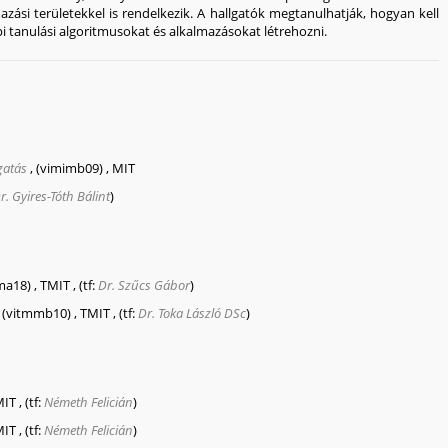
almazási területekkel is rendelkezik. A hallgatók megtanulhatják, hogyan kell
 tanulási algoritmusokat és alkalmazásokat létrehozni.
gatás
,
(vimimb09)
,
MIT
r. Gyires-Tóth Bálint
)
ma18)
,
TMIT
,
(tf:
Dr. Szűcs Gábor
)
,
(vitmmb10)
,
TMIT
,
(tf:
Dr. Toka László DSc
)
MIT
,
(tf:
Németh Felicián
)
MIT
,
(tf:
Németh Felicián
)