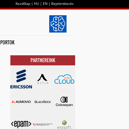
Kezdőlap
|
HU
|
EN
|
Bejelentkezés
OPORTOK
PARTNEREINK