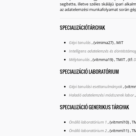
segítette, illetve széles skálájú ipari alk
az adatelemzési munkafolyamat során gépi
SPECIALIZÁCIÓTÁRGYAK
Gépi tanulás
,
(vimima27)
,
MIT
Intelligens adatelemzés és döntéstámo
Mélytanulás
,
(vitmma19)
,
TMIT
,
(tf:
D
SPECIALIZÁCIÓ LABORATÓRIUM
Gépi tanulási esettanulmányok
,
(vitm
Haladó adatelemzési módszerek labor
SPECIALIZÁCIÓ GENERIKUS TÁRGYAK
Önálló laboratórium 1
,
(vitmml10)
,
T
Önálló laboratórium 2
,
(vitmml11)
,
T