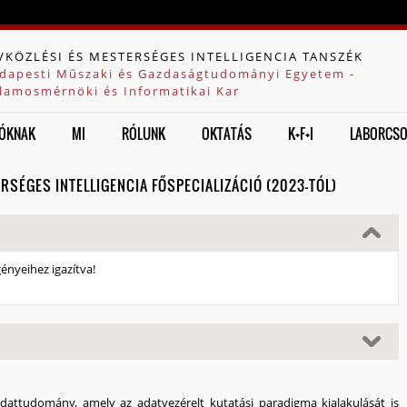
Jump to navigation
VKÖZLÉSI ÉS MESTERSÉGES INTELLIGENCIA TANSZÉK
dapesti Műszaki és Gazdaságtudományi Egyetem -
llamosmérnöki és Informatikai Kar
ÓKNAK
MI
RÓLUNK
OKTATÁS
K+F+I
LABORCS
SÉGES INTELLIGENCIA FŐSPECIALIZÁCIÓ (2023-TÓL)
gényeihez igazítva!
adattudomány, amely az adatvezérelt kutatási paradigma kialakulását is