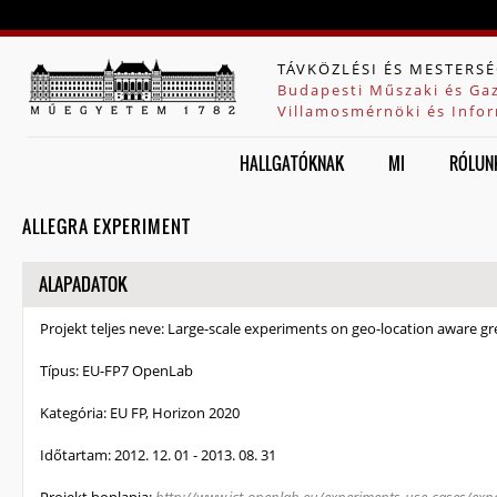
Jump to navigation
TÁVKÖZLÉSI ÉS MESTERSÉ
Budapesti Műszaki és Ga
Villamosmérnöki és Infor
HALLGATÓKNAK
MI
RÓLUN
ALLEGRA EXPERIMENT
ELREJT
ALAPADATOK
Projekt teljes neve:
Large-scale experiments on geo-location aware gr
Típus:
EU-FP7 OpenLab
Kategória:
EU FP, Horizon 2020
Időtartam:
2012. 12. 01
-
2013. 08. 31