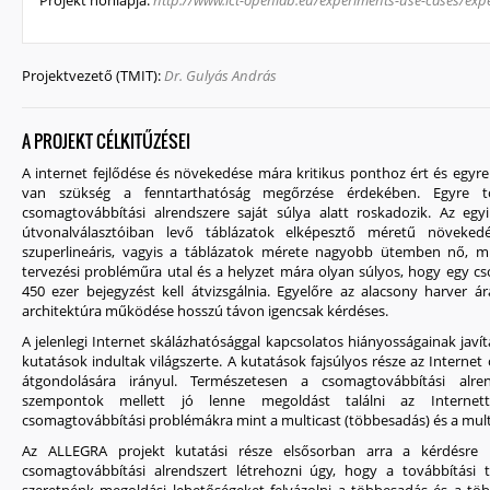
Projekt honlapja:
http://www.ict-openlab.eu/experiments-use-cases/exp
Projektvezető (TMIT):
Dr. Gulyás András
A PROJEKT CÉLKITŰZÉSEI
A internet fejlődése és növekedése mára kritikus ponthoz ért és egyr
van szükség a fenntarthatóság megőrzése érdekében. Egyre t
csomagtovábbítási alrendszere saját súlya alatt roskadozik. Az egy
útvonalválasztóiban levő táblázatok elképesztő méretű növeke
szuperlineáris, vagyis a táblázatok mérete nagyobb ütemben nő, m
tervezési probléműra utal és a helyzet mára olyan súlyos, hogy egy c
450 ezer bejegyzést kell átvizsgálnia. Egyelőre az alacsony harver ár
architektúra működése hosszú távon igencsak kérdéses.
A jelenlegi Internet skálázhatósággal kapcsolatos hiányosságainak javí
kutatások indultak világszerte. A kutatások fajsúlyos része az Interne
átgondolására irányul. Természetesen a csomagtovábbítási alren
szempontok mellett jó lenne megoldást találni az Internette
csomagtovábbítási problémákra mint a multicast (többesadás) és a mult
Az ALLEGRA projekt kutatási része elsősorban arra a kérdésre k
csomagtovábbítási alrendszert létrehozni úgy, hogy a továbbítási t