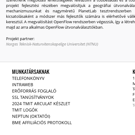
szeretnénk megoldási lehetőségeket felvázolni a többesadás és a t
projekt fejlesztési részében megvalósítjuk a geográfiai útvonalvál
mechanizmusunkat és nagyméretű PlanetLab tesztrendszerben viz
kicsatolásaként a módszer más fejlesztők számára is elérhetővé vál
keresztül. A megvalósítást OpenFlow rendszerben végezzük, így a létre
majd az arra alkalmas OpenFlow útvonalválasztókban.
Projekt partner:
Norges Teknisk-Naturvitenskapelige Universitet (NTNU)
MUNKATÁRSAKNAK
TELEFONKÖNYV
1
M
INTRAWEB
T
ERŐFORRÁS FOGLALÓ
F
SSL TANÚSÍTVÁNYOK
E
2024 TMIT ARCULAT KÉSZLET
T
TMIT LOGÓK
NEPTUN (OKTATÓI)
BME AFFILIÁCIÓS PROTOKOLL