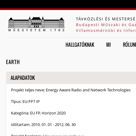
Jump to navigation
TÁVKÖZLÉSI ÉS MESTERSÉ
Budapesti Műszaki és Ga
Villamosmérnöki és Infor
HALLGATÓKNAK
MI
RÓLUN
EARTH
ELREJT
ALAPADATOK
Projekt teljes neve:
Energy Aware Radio and Network Technologies
Típus:
EU-FP7 IP
Kategória:
EU FP, Horizon 2020
Időtartam:
2010. 01. 01
-
2012. 06. 30