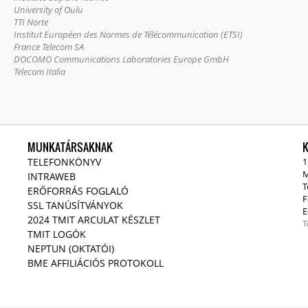
University of Oulu
TTI Norte
Institut Européen des Normes de Télécommunication (ETSI)
France Telecom SA
DOCOMO Communications Laboratories Europe GmbH
Telecom Italia
MUNKATÁRSAKNAK
TELEFONKÖNYV
1
M
INTRAWEB
T
ERŐFORRÁS FOGLALÓ
F
SSL TANÚSÍTVÁNYOK
E
2024 TMIT ARCULAT KÉSZLET
T
TMIT LOGÓK
NEPTUN (OKTATÓI)
BME AFFILIÁCIÓS PROTOKOLL