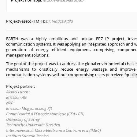
Projekt honlapja:
http://www.ict-earth.eu/
Projektvezető (TMIT):
Dr. Vidács Attila
EARTH was a highly ambitious and unique FP7 IP project, invest
communication systems. It was applying an integrated approach and 
generation of energy efficient equipment, comprising compone
management solutions.
The goal of the project was to address the global environmental challe
mechanisms to drastically reduce energy wastage and improve 
communication systems, without compromising users perceived “quality”
Projekt partner:
Alcatel Lucent
Ericsson AG
NXP
Ericsson Magyarország Kft
Commissariat à l'Energie Atomique (CEA-LETI)
University of Surrey
Technische Universität Dresden
Interuniversitair Micro-Electronica Centrum vzw (IMEC)
Instituto Superio Tecnico