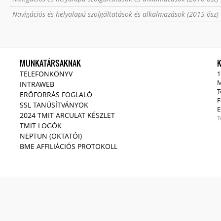
Navigációs és helyalapú szolgáltatások és alkalmazások (2015 ősz)
MUNKATÁRSAKNAK
TELEFONKÖNYV
1
M
INTRAWEB
T
ERŐFORRÁS FOGLALÓ
F
SSL TANÚSÍTVÁNYOK
E
2024 TMIT ARCULAT KÉSZLET
T
TMIT LOGÓK
NEPTUN (OKTATÓI)
BME AFFILIÁCIÓS PROTOKOLL