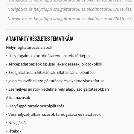
Navigációs és helyalapú szolgáltatások és alkalmazások (2016 ősz)
Navigációs és helyalapú szolgáltatások és alkalmazások (2015 ősz)
A TANTÁRGY RÉSZLETES TEMATIKÁJA
Helymeghatározás alapok
• Hely fogalma, koordinátarendszerek, térképek
• Térképadatbázisok típusai, lekérdezések, protokollok
• Szolgáltatási architektúrák, ellátási lánc felépítése
• Jelen és jövőbeli szolgáltatások és alkalmazások típusai
• Személyes adatok védelme hely alapú szolgáltatásokban
Alkalmazások
• Helyfüggő tartalomszolgáltatás
• Vészhelyzeti alkalmazások támogatása és riasztások
• Navigáció
• Játékok