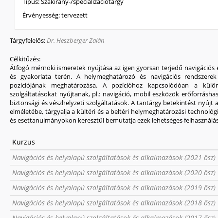
Típus:
Szakirány-/specializációtárgy
Érvényesség:
tervezett
Tárgyfelelős:
Dr. Heszberger Zalán
Célkitűzés:
Átfogó mérnöki ismeretek nyújtása az igen gyorsan terjedő navigációs
és gyakorlata terén. A helymeghatározó és navigációs rendszerek 
pozíciójának meghatározása. A pozícióhoz kapcsolódóan a kü
szolgáltatásokat nyújtanak, pl.: navigáció, mobil eszközök erőforráshas
biztonsági és vészhelyzeti szolgáltatások. A tantárgy betekintést nyúj
elméletébe, tárgyalja a kültéri és a beltéri helymeghatározási technol
és esettanulmányokon keresztül bemutatja ezek lehetséges felhasználás
Kurzus
Navigációs és helyalapú szolgáltatások és alkalmazások (2021 ősz)
Navigációs és helyalapú szolgáltatások és alkalmazások (2020 ősz)
Navigációs és helyalapú szolgáltatások és alkalmazások (2019 ősz)
Navigációs és helyalapú szolgáltatások és alkalmazások (2018 ősz)
Navigációs és helyalapú szolgáltatások és alkalmazások (2017 ősz)