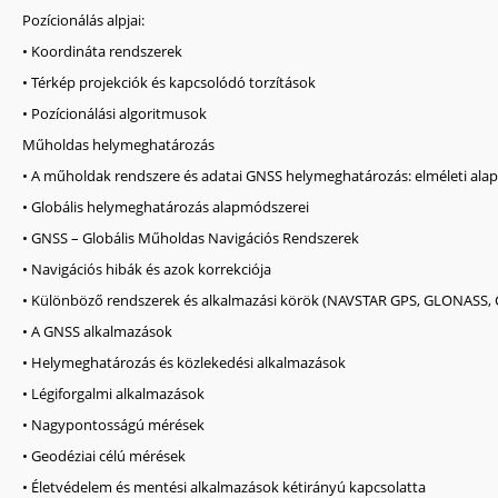
Pozícionálás alpjai:
• Koordináta rendszerek
• Térkép projekciók és kapcsolódó torzítások
• Pozícionálási algoritmusok
Műholdas helymeghatározás
• A műholdak rendszere és adatai GNSS helymeghatározás: elméleti ala
• Globális helymeghatározás alapmódszerei
• GNSS – Globális Műholdas Navigációs Rendszerek
• Navigációs hibák és azok korrekciója
• Különböző rendszerek és alkalmazási körök (NAVSTAR GPS, GLONASS, G
• A GNSS alkalmazások
• Helymeghatározás és közlekedési alkalmazások
• Légiforgalmi alkalmazások
• Nagypontosságú mérések
• Geodéziai célú mérések
• Életvédelem és mentési alkalmazások kétirányú kapcsolatta