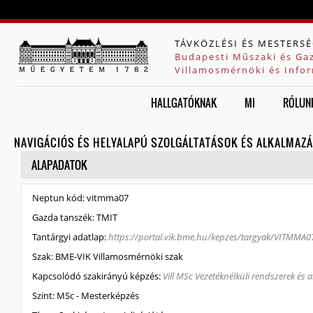
Jump to navigation
TÁVKÖZLÉSI ÉS MESTERSÉ
Budapesti Műszaki és Ga
Villamosmérnöki és Infor
HALLGATÓKNAK
MI
RÓLUN
NAVIGÁCIÓS ÉS HELYALAPÚ SZOLGÁLTATÁSOK ÉS ALKALMAZ
ELREJT
ALAPADATOK
Neptun kód:
vitmma07
Gazda tanszék:
TMIT
Tantárgyi adatlap:
https://portal.vik.bme.hu/kepzes/targyak/VITMMA0
Szak:
BME-VIK Villamosmérnöki szak
Kapcsolódó szakirányú képzés:
Vill MSc Vezetéknélküli rendszerek és 
Szint:
MSc - Mesterképzés