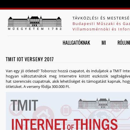
Jump to navigation
TÁVKÖZLÉSI ÉS MESTERSÉ
Budapesti Műszaki és Ga
Villamosmérnöki és Infor
HALLGATÓKNAK
MI
RÓLUN
TMIT IOT VERSENY 2017
Van egy jó ötleted? Toborozz hozzá csapatot, és induljatok a TMIT Inte
hogyan változtatnátok meg Internetre kötött eszközök segítségév
hat szerencsés csapatnak, akik lehetőséget és támogatást kapnak, hog
ötletüket.
A verseny fődíja 300.000 Ft.