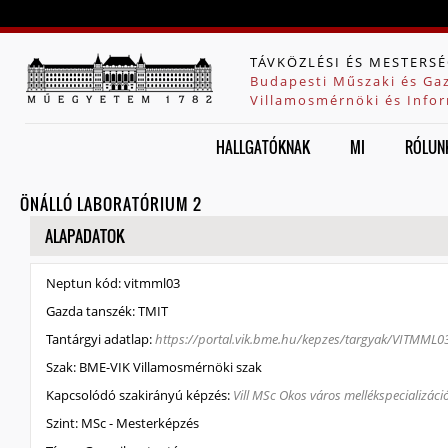
Jump to navigation
TÁVKÖZLÉSI ÉS MESTERSÉ
Budapesti Műszaki és Ga
Villamosmérnöki és Infor
HALLGATÓKNAK
MI
RÓLUN
ÖNÁLLÓ LABORATÓRIUM 2
ELREJT
ALAPADATOK
Neptun kód:
vitmml03
Gazda tanszék:
TMIT
Tantárgyi adatlap:
https://portal.vik.bme.hu/kepzes/targyak/VITMML0
Szak:
BME-VIK Villamosmérnöki szak
Kapcsolódó szakirányú képzés:
Vill MSc Okos város mellékspecializáció
Szint:
MSc - Mesterképzés