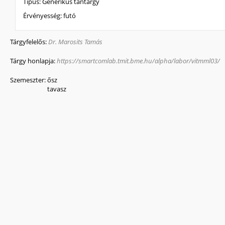
Típus:
Generikus tantárgy
Érvényesség:
futó
Tárgyfelelős:
Dr. Marosits Tamás
Tárgy honlapja:
https://smartcomlab.tmit.bme.hu/alpha/labor/vitmml03/
Szemeszter:
ősz
tavasz