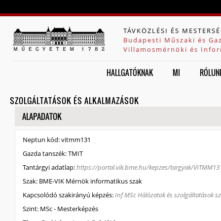
Jump to navigation
TÁVKÖZLÉSI ÉS MESTERSÉ
Budapesti Műszaki és Ga
Villamosmérnöki és Infor
HALLGATÓKNAK
MI
RÓLUN
SZOLGÁLTATÁSOK ÉS ALKALMAZÁSOK
ELREJT
ALAPADATOK
Neptun kód:
vitmm131
Gazda tanszék:
TMIT
Tantárgyi adatlap:
https://portal.vik.bme.hu/kepzes/targyak/VITMM13
Szak:
BME-VIK Mérnök informatikus szak
Kapcsolódó szakirányú képzés:
Inf MSc Hálózatok és szolgáltatások s
Szint:
MSc - Mesterképzés