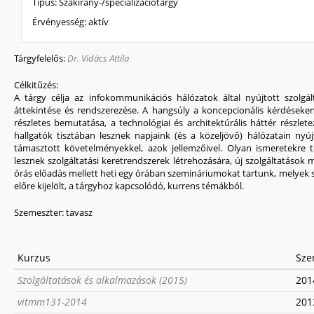
Típus:
Szakirány-/specializációtárgy
Érvényesség:
aktív
Tárgyfelelős:
Dr. Vidács Attila
Célkitűzés:
A tárgy célja az infokommunikációs hálózatok által nyújtott szolgá
áttekintése és rendszerezése. A hangsúly a koncepcionális kérdések
részletes bemutatása, a technológiai és architektúrális háttér részlet
hallgatók tisztában lesznek napjaink (és a közeljövő) hálózatain nyú
támasztott követelményekkel, azok jellemzőivel. Olyan ismeretekre 
lesznek szolgáltatási keretrendszerek létrehozására, új szolgáltatások
órás előadás mellett heti egy órában szemináriumokat tartunk, melyek s
előre kijelölt, a tárgyhoz kapcsolódó, kurrens témákból.
Szemeszter:
tavasz
Kurzus
Sze
Szolgáltatások és alkalmazások (2015)
2014
vitmm131-2014
2013