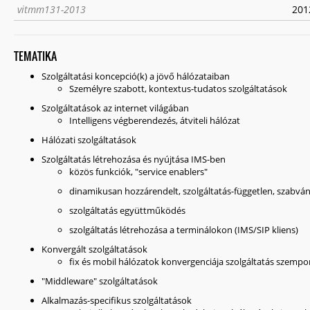
vitmm131-2013
2012
TEMATIKA
Szolgáltatási koncepció(k) a jövő hálózataiban
Személyre szabott, kontextus-tudatos szolgáltatások
Szolgáltatások az internet világában
Intelligens végberendezés, átviteli hálózat
Hálózati szolgáltatások
Szolgáltatás létrehozása és nyújtása IMS-ben
közös funkciók, "service enablers"
dinamikusan hozzárendelt, szolgáltatás-független, szabvá
szolgáltatás együttműködés
szolgáltatás létrehozása a terminálokon (IMS/SIP kliens)
Konvergált szolgáltatások
fix és mobil hálózatok konvergenciája szolgáltatás szempo
"Middleware" szolgáltatások
Alkalmazás-specifikus szolgáltatások