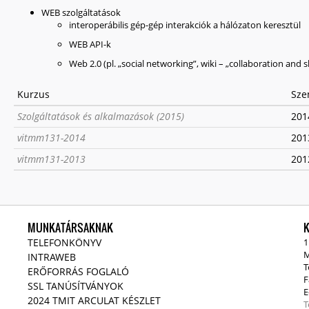
WEB szolgáltatások
interoperábilis gép-gép interakciók a hálózaton keresztül
WEB API-k
Web 2.0 (pl. „social networking”, wiki – „collaboration and s
Kurzus
Sze
Szolgáltatások és alkalmazások (2015)
2014
vitmm131-2014
2013
vitmm131-2013
2012
MUNKATÁRSAKNAK
TELEFONKÖNYV
1
M
INTRAWEB
T
ERŐFORRÁS FOGLALÓ
F
SSL TANÚSÍTVÁNYOK
E
2024 TMIT ARCULAT KÉSZLET
T