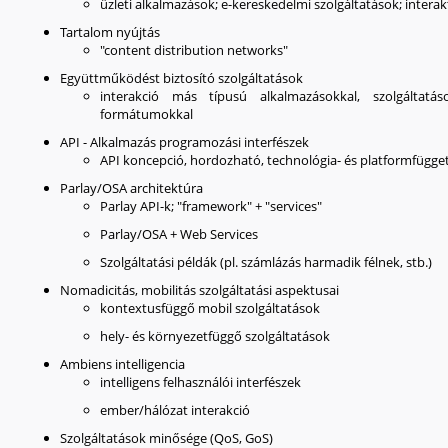
üzleti alkalmazások; e-kereskedelmi szolgáltatások; interak
Tartalom nyújtás
"content distribution networks"
Együttműködést biztosító szolgáltatások
interakció más típusú alkalmazásokkal, szolgáltatás
formátumokkal
API - Alkalmazás programozási interfészek
API koncepció, hordozható, technológia- és platformfügge
Parlay/OSA architektúra
Parlay API-k; "framework" + "services"
Parlay/OSA + Web Services
Szolgáltatási példák (pl. számlázás harmadik félnek, stb.)
Nomadicitás, mobilitás szolgáltatási aspektusai
kontextusfüggő mobil szolgáltatások
hely- és környezetfüggő szolgáltatások
Ambiens intelligencia
intelligens felhasználói interfészek
ember/hálózat interakció
Szolgáltatások minősége (QoS, GoS)