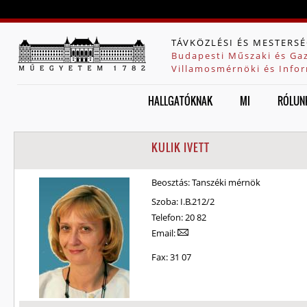
Jump to navigation
TÁVKÖZLÉSI ÉS MESTERSÉ
Budapesti Műszaki és Ga
Villamosmérnöki és Infor
HALLGATÓKNAK
MI
RÓLUN
KULIK IVETT
Beosztás:
Tanszéki mérnök
Szoba:
I.B.212/2
Telefon:
20 82
Email:
Fax:
31 07