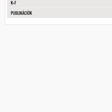
MEGJELENÍTÉS
K+F
MEGJELENÍTÉS
PUBLIKÁCIÓK