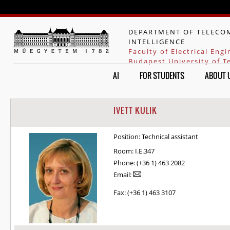
Jump to navigation
DEPARTMENT OF TELECOM
INTELLIGENCE
Faculty of Electrical Eng
Budapest University of 
AI
FOR STUDENTS
ABOUT 
IVETT KULIK
Position:
Technical assistant
Room:
I.E.347
Phone:
(+36 1) 463 2082
Email:
Fax:
(+36 1) 463 3107