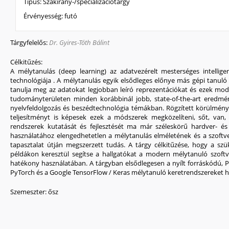
Típus:
Szakirány-/specializációtárgy
Érvényesség:
futó
Tárgyfelelős:
Dr. Gyires-Tóth Bálint
Célkitűzés:
A mélytanulás (deep learning) az adatvezérelt mesterséges intellig
technológiája . A mélytanulás egyik elsődleges előnye más gépi tanu
tanulja meg az adatokat legjobban leíró reprezentációkat és ezek mo
tudományterületen minden korábbinál jobb, state-of-the-art eredmény
nyelvfeldolgozás és beszédtechnológia témákban. Rögzített körülmén
teljesítményt is képesek ezek a módszerek megközelíteni, sőt, van,
rendszerek kutatását és fejlesztését ma már széleskörű hardver- és 
használatához elengedhetetlen a mélytanulás elméletének és a szoftv
tapasztalat útján megszerzett tudás. A tárgy célkitűzése, hogy a sz
példákon keresztül segítse a hallgatókat a modern mélytanuló szoftv
hatékony használatában. A tárgyban elsődlegesen a nyílt forráskódú,
PyTorch és a Google TensorFlow / Keras mélytanuló keretrendszereket h
Szemeszter:
ősz