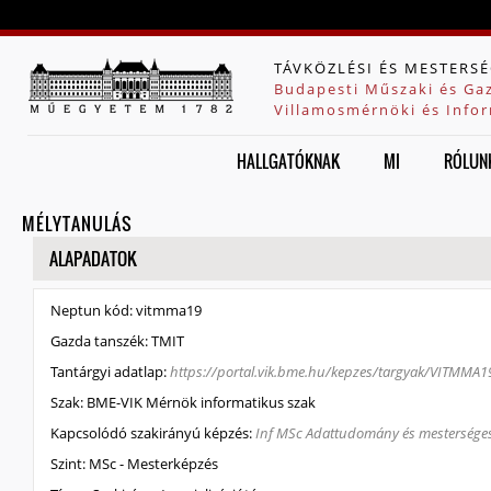
Jump to navigation
TÁVKÖZLÉSI ÉS MESTERSÉ
Budapesti Műszaki és Ga
Villamosmérnöki és Infor
HALLGATÓKNAK
MI
RÓLUN
MÉLYTANULÁS
ELREJT
ALAPADATOK
Neptun kód:
vitmma19
Gazda tanszék:
TMIT
Tantárgyi adatlap:
https://portal.vik.bme.hu/kepzes/targyak/VITMMA1
Szak:
BME-VIK Mérnök informatikus szak
Kapcsolódó szakirányú képzés:
Inf MSc Adattudomány és mesterséges i
Szint:
MSc - Mesterképzés